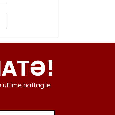
movalorizzatore,
cci (Radicali Roma):
ma oggi non ha meno
NATƏ!
inamento, lo sta
iando al caos e
abusivismo”
 ultime battaglie,