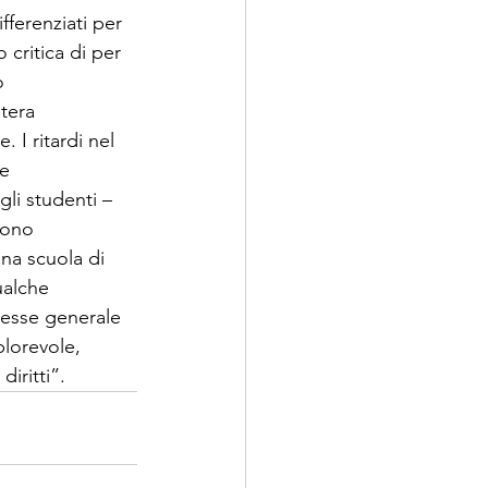
fferenziati per 
critica di per 
o 
tera 
I ritardi nel 
e 
gli studenti – 
sono 
na scuola di 
ualche 
resse generale 
plorevole, 
iritti”.