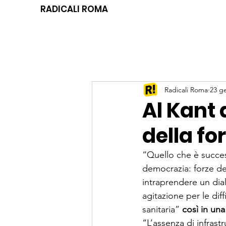
RADICALI ROMA
Radicali Roma
23 g
Al Kant
della fo
“Quello che è succes
democrazia: forze dell
intraprendere un dia
agitazione per le diff
sanitaria” 
così in una
“L’assenza di infrast