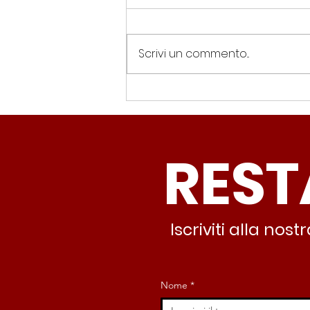
Scrivi un commento...
Spin Time, Colucci: “Non
solo occupazione: 400
famiglie e servizi. A 15
REST
minuti c’è CasaPound e
nessuno interviene”
Iscriviti alla no
Nome
*