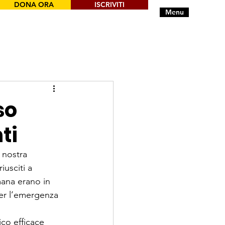
DONA ORA
ISCRIVITI
Menu
so
ti
 nostra 
iusciti a 
mana erano in 
 per l’emergenza 
ico efficace 