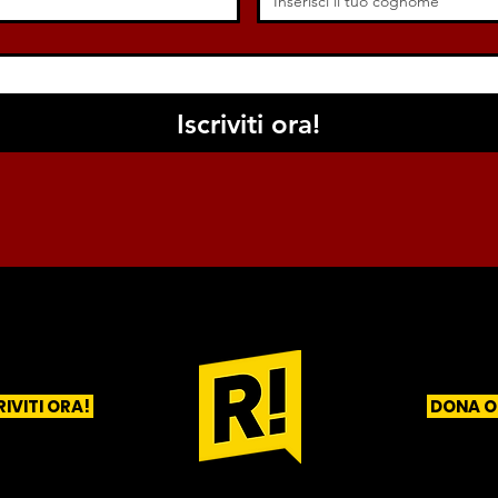
Iscriviti ora!
RIVITI ORA!
DONA O
1
2
3