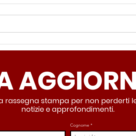
Periferie, Colucci
Ter
(Radicali Roma): “La
Colu
sicurezza si costruisce
“Ro
A AGGIOR
partendo dallo Stato che
inqu
deve garantire servizi e
lasc
dignità”
all’
stra rassegna stampa per non perderti le
notizie e approfondimenti.
Cognome
*