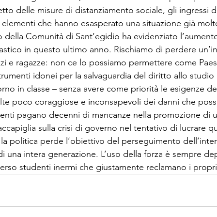
tto delle misure di distanziamento sociale, gli ingressi di
 elementi che hanno esasperato una situazione già molto 
o della Comunità di Sant’egidio ha evidenziato l’aument
stico in questo ultimo anno. Rischiamo di perdere un’in
zi e ragazze: non ce lo possiamo permettere come Paese. 
trumenti idonei per la salvaguardia del diritto allo studio 
itorno in classe – senza avere come priorità le esigenze de
scelte poco coraggiose e inconsapevoli dei danni che pos
denti pagano decenni di mancanze nella promozione di u
accapiglia sulla crisi di governo nel tentativo di lucrare q
la politica perde l’obiettivo del perseguimento dell’inte
di una intera generazione. L’uso della forza è sempre de
verso studenti inermi che giustamente reclamano i propri d