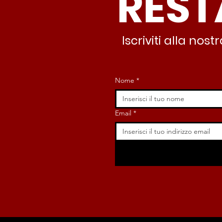
REST
Iscriviti alla no
Nome
*
Email
*