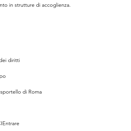
ento in strutture di accoglienza.
ei diritti
ipo
 sportello di Roma
IEntrare