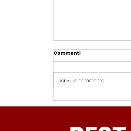
A Roma ritardi
Commenti
inaccettabili sulla
sanatoria per i migranti
<p>&#8220;Il quadro diffuso
oggi dalla campagna Ero
Scrivi un commento...
straniero sull&#8217;andamento
della sanatoria 2020 è
preoccupante a livello nazionale
e ancor di più se guardiamo la
situazione a Roma&#8221; dichi