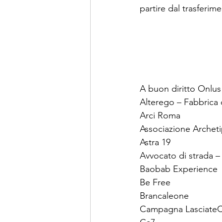
partire dal trasferim
A buon diritto Onlus
Alterego – Fabbrica d
Arci Roma
Associazione Archet
Astra 19
Avvocato di strada –
Baobab Experience
Be Free
Brancaleone
Campagna LasciateC