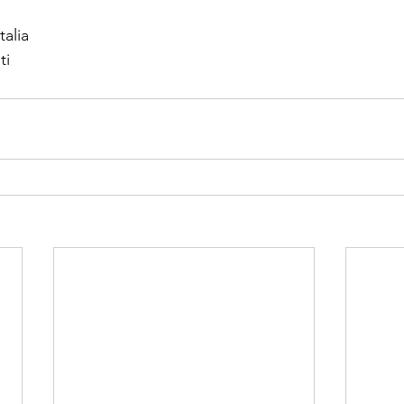
alia
ti