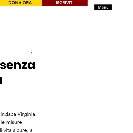
DONA ORA
ISCRIVITI
Menu
 senza
a
sindaca Virginia 
le misure 
 vita sicure, a 