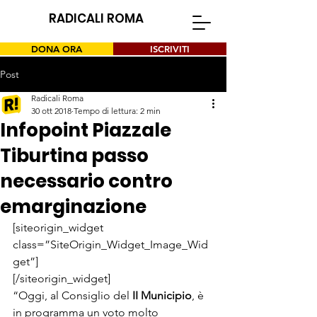
RADICALI ROMA
DONA ORA
ISCRIVITI
Post
Radicali Roma
30 ott 2018
Tempo di lettura: 2 min
Infopoint Piazzale
Tiburtina passo
necessario contro
emarginazione
[siteorigin_widget 
class=”SiteOrigin_Widget_Image_Wid
get”]
[/siteorigin_widget]
“Oggi, al Consiglio del 
II Municipio
, è 
in programma un voto molto 