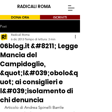
RADICALI ROMA
DONA ORA
ISCRIVITI
Post
Radicali Roma
6 dic 2013
Tempo di lettura: 3 min
06blog.it &#8211; Legge
Mancia del
Campidoglio,
&quot;l&#039;obolo&q
uot; ai consiglieri e
l&#039;isolamento di
chi denuncia
Articolo di Andrea Spinelli Barrile