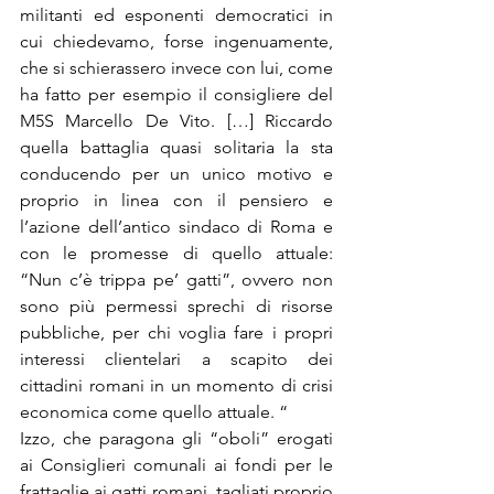
militanti ed esponenti democratici in 
cui chiedevamo, forse ingenuamente, 
che si schierassero invece con lui, come 
ha fatto per esempio il consigliere del 
M5S Marcello De Vito. […] Riccardo 
quella battaglia quasi solitaria la sta 
conducendo per un unico motivo e 
proprio in linea con il pensiero e 
l’azione dell’antico sindaco di Roma e 
con le promesse di quello attuale: 
“Nun c’è trippa pe’ gatti”, ovvero non 
sono più permessi sprechi di risorse 
pubbliche, per chi voglia fare i propri 
interessi clientelari a scapito dei 
cittadini romani in un momento di crisi 
economica come quello attuale. “
Izzo, che paragona gli “oboli” erogati 
ai Consiglieri comunali ai fondi per le 
frattaglie ai gatti romani, tagliati proprio 