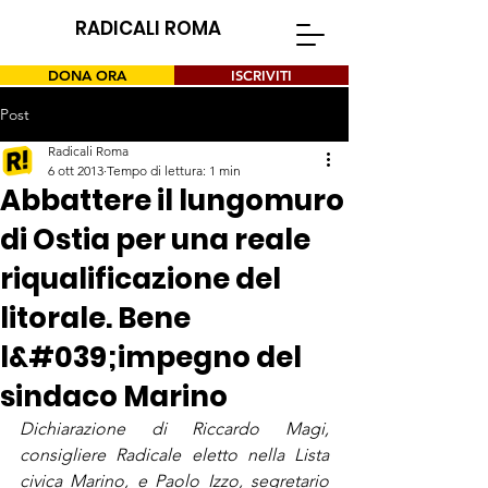
RADICALI ROMA
DONA ORA
ISCRIVITI
Post
Radicali Roma
6 ott 2013
Tempo di lettura: 1 min
Abbattere il lungomuro
di Ostia per una reale
riqualificazione del
litorale. Bene
l&#039;impegno del
sindaco Marino
Dichiarazione di Riccardo Magi, 
consigliere Radicale eletto nella Lista 
civica Marino, e Paolo Izzo, segretario 