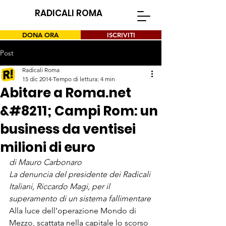
RADICALI ROMA
DONA ORA
ISCRIVITI
Post
Radicali Roma
15 dic 2014
Tempo di lettura: 4 min
Abitare a Roma.net
&#8211; Campi Rom: un
business da ventisei
milioni di euro
di Mauro Carbonaro
La denuncia del presidente dei Radicali 
Italiani, Riccardo Magi, per il 
superamento di un sistema fallimentare
Alla luce dell’operazione Mondo di 
Mezzo, scattata nella capitale lo scorso 