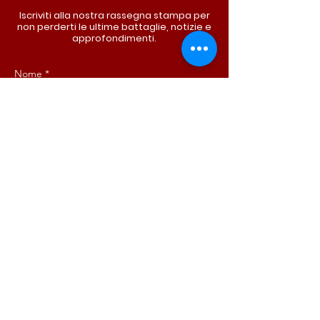
Iscriviti alla nostra rassegna stampa per
non perderti le ultime battaglie, notizie e
approfondimenti.
Nome
*
Cognome
*
Email
*
Iscriviti ora!