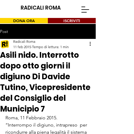
RADICALI ROMA
DONA ORA
ISCRIVITI
Post
Radicali Roma
11 feb 2015
Tempo di lettura: 1 min
Asili nido. Interrotto
dopo otto giorni il
digiuno Di Davide
Tutino, Vicepresidente
del Consiglio del
Municipio 7
Roma, 11 Febbraio 2015.

“Interrompo il digiuno, intrapreso  per 
ricondurre alla piena legalità il sistema 