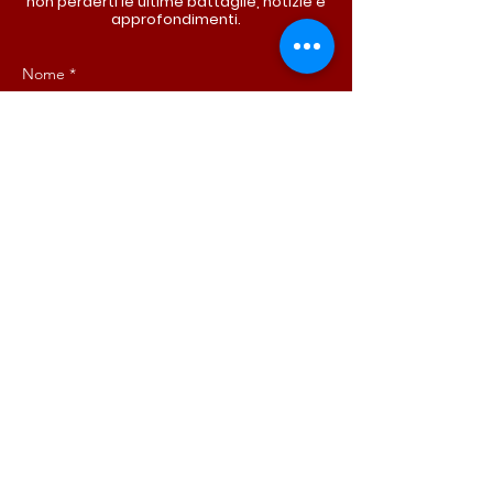
non perderti le ultime battaglie, notizie e
approfondimenti.
Nome
*
Cognome
*
Email
*
Iscriviti ora!
ISCRIVITI ORA!
DONA ORA!