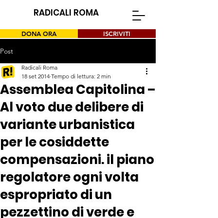
RADICALI ROMA
DONA ORA
ISCRIVITI
Post
Radicali Roma
18 set 2014
Tempo di lettura: 2 min
Assemblea Capitolina –
Al voto due delibere di
variante urbanistica
per le cosiddette
compensazioni. il piano
regolatore ogni volta
espropriato di un
pezzettino di verde e