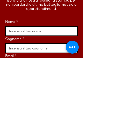
Iscriviti alla nostra rassegna stampa per
non perderti le ultime battaglie, notizie e
approfondimenti.
Nome
*
Cognome
*
Email
*
Iscriviti ora!