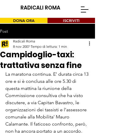
RADICALI ROMA
DONA ORA
ISCRIVITI
Post
Radicali Roma
8 nov 2007
Tempo di lettura: 1 min
Campidoglio-taxi:
trattativa senza fine
La maratona continua. E’ durata circa 13 
ore e si è conclusa alle ore 5.30 di 
questa mattina la riunione della 
Commissione consultiva che ha visto 
discutere, a via Capitan Bavastro, le 
organizzazioni dei tassisti e l’assessore 
comunale alla Mobilita’ Mauro 
Calamante. Il faticoso confronto, però, 
non ha ancora portato a un accordo. 