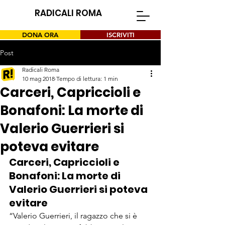
RADICALI ROMA
DONA ORA
ISCRIVITI
Post
Radicali Roma
10 mag 2018
Tempo di lettura: 1 min
Carceri, Capriccioli e
Bonafoni: La morte di
Valerio Guerrieri si
poteva evitare
Carceri, Capriccioli e 
Bonafoni: La morte di 
Valerio Guerrieri si poteva 
evitare
“Valerio Guerrieri, il ragazzo che si è 