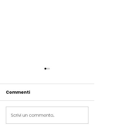
Commenti
Scrivi un commento...
Periferie, Colucci
Termovalorizz
(Radicali Roma): “La
Colucci (Radic