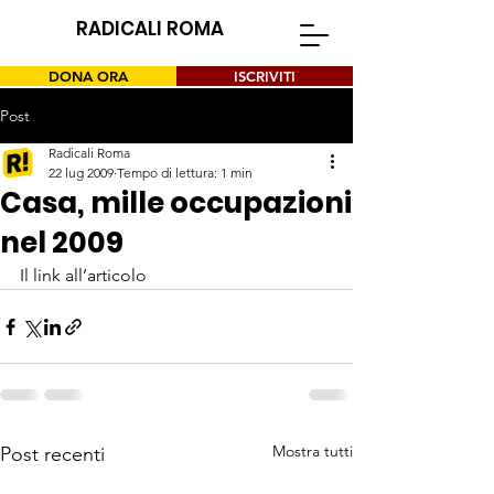
RADICALI ROMA
DONA ORA
ISCRIVITI
Post
Radicali Roma
22 lug 2009
Tempo di lettura: 1 min
Casa, mille occupazioni
nel 2009
Il link all’articolo
Mostra tutti
Post recenti