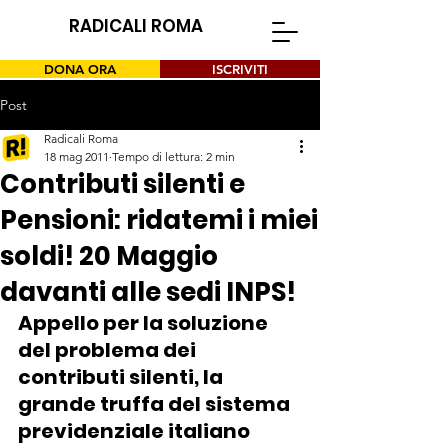
RADICALI ROMA
DONA ORA
ISCRIVITI
Post
Radicali Roma
18 mag 2011
Tempo di lettura: 2 min
Contributi silenti e
Pensioni: ridatemi i miei
soldi! 20 Maggio
davanti alle sedi INPS!
Appello per la soluzione 
del problema dei 
contributi silenti, la 
grande truffa del sistema 
previdenziale italiano