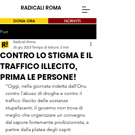
RADICALI ROMA
DONA ORA
ISCRIVITI
Post
Radicali Roma
26 giu 2023
Tempo di lettura: 2 min
CONTRO LO STIGMA E IL
TRAFFICO ILLECITO,
PRIMA LE PERSONE!
“Oggi, nella giornata indetta dall’Onu 
contro l’abuso di droghe e contro il 
traffico illecito delle sostanze 
stupefacenti, il governo non trova di 
meglio che organizzare un convegno 
dal sapore fortemente proibizionista, a 
partire dalla platea degli ospiti 