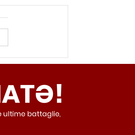
movalorizzatore,
cci (Radicali Roma):
ma oggi non ha meno
NATƏ!
inamento, lo sta
iando al caos e
abusivismo”
 ultime battaglie,