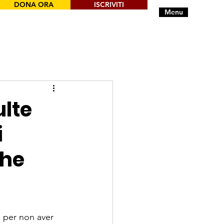
DONA ORA
ISCRIVITI
Menu
ulte
i
che
a per non aver 