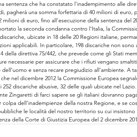
 sentenza che ha constatato l’inadempimento alle direttiv
di, pagherà una somma forfettaria di 40 milioni di euro, p
2 milioni di euro, fino all’esecuzione della sentenza del 
portato la seconda condanna contro l’Italia, la Commiss
discariche, ubicate in 18 delle 20 Regioni italiane, per
zioni applicabili. In particolare, 198 discariche non sono
o 4 della direttiva 75/442, che prevede come gli Stati m
ure necessarie per assicurare che i rifiuti vengano smaltit
e dell’uomo e senza recare pregiudizio all’ambiente. A ta
 che nel dicembre 2012 la Commissione Europea segnalò 
di 252 discariche abusive, 32 delle quali ubicate nel Lazio
te Zingaretti di farci sapere se gli italiani dovranno pag
r colpa dell’inadempienze della nostra Regione, e se così
ubbliche le località del nostro territorio su cui insistono 
tenza della Corte di Giustizia Europea del 2 dicembre 20