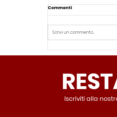
Commenti
Scrivi un commento...
Spin Time, Colucci: “Non
solo occupazione: 400
famiglie e servizi. A 15
REST
minuti c’è CasaPound e
nessuno interviene”
Iscriviti alla no