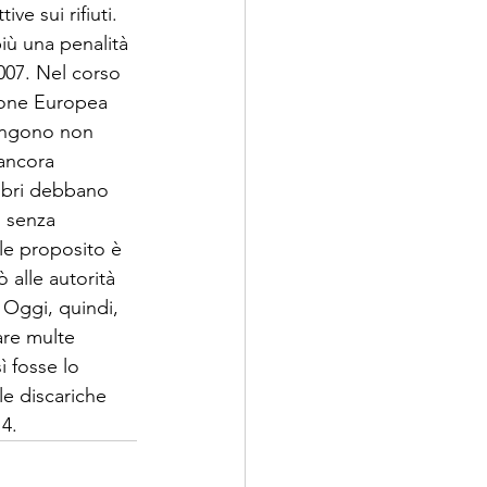
e sui rifiuti. 
iù una penalità 
2007. Nel corso 
ione Europea 
mangono non 
 ancora 
embri debbano 
i senza 
le proposito è 
alle autorità 
. Oggi, quindi, 
are multe 
 fosse lo 
le discariche 
14.