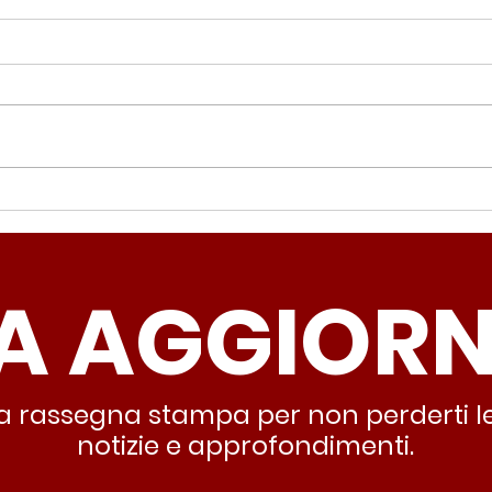
Periferie, Colucci
Ter
(Radicali Roma): “La
Colu
sicurezza si costruisce
“Ro
A AGGIOR
partendo dallo Stato che
inqu
deve garantire servizi e
lasc
dignità”
all’
stra rassegna stampa per non perderti le
notizie e approfondimenti.