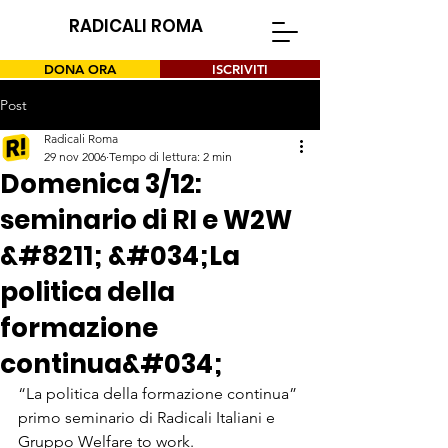
RADICALI ROMA
DONA ORA
ISCRIVITI
Post
Radicali Roma
29 nov 2006
Tempo di lettura: 2 min
Domenica 3/12:
seminario di RI e W2W
&#8211; &#034;La
politica della
formazione
continua&#034;
“La politica della formazione continua” 
primo seminario di Radicali Italiani e 
Gruppo Welfare to work.
