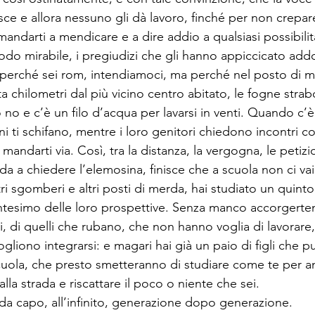
isce e allora nessuno gli dà lavoro, finché per non crepa
mandarti a mendicare e a dire addio a qualsiasi possibilità
odo mirabile, i pregiudizi che gli hanno appiccicato addo
 perché sei rom, intendiamoci, ma perché nel posto di mer
ta chilometri dal più vicino centro abitato, le fogne stra
 no e c’è un filo d’acqua per lavarsi in venti. Quando c’è.
ni ti schifano, mentre i loro genitori chiedono incontri co
mandarti via. Così, tra la distanza, la vergogna, le petizi
da a chiedere l’elemosina, finisce che a scuola non ci vai 
ri sgomberi e altri posti di merda, hai studiato un quinto
ntesimo delle loro prospettive. Senza manco accorgerten
i, di quelli che rubano, che non hanno voglia di lavorare,
liono integrarsi: e magari hai già un paio di figli che p
cuola, che presto smetteranno di studiare come te per a
la strada e riscattare il poco o niente che sei.

da capo, all’infinito, generazione dopo generazione.
