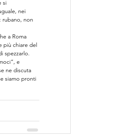
 si 
guale, nei 
: rubano, non 
che a Roma 
 più chiare del 
i spezzarlo.

moci
“, e 
e ne discuta 
e siamo pronti 