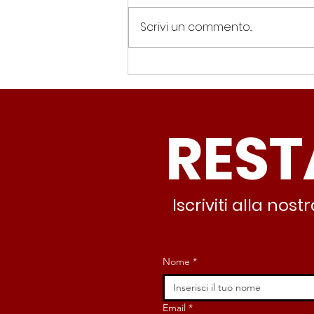
Scrivi un commento...
Spin Time, Colucci: “Non
solo occupazione: 400
famiglie e servizi. A 15
REST
minuti c’è CasaPound e
nessuno interviene”
Iscriviti alla no
Nome
*
Email
*