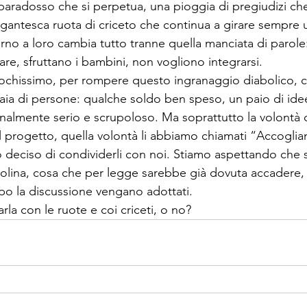
paradosso che si perpetua, una pioggia di pregiudizi che
gantesca ruota di criceto che continua a girare sempre u
rno a loro cambia tutto tranne quella manciata di parole
are, sfruttano i bambini, non vogliono integrarsi.

ochissimo, per rompere questo ingranaggio diabolico, 
aia di persone: qualche soldo ben speso, un paio di idee
inalmente serio e scrupoloso. Ma soprattutto la volontà d
l progetto, quella volontà li abbiamo chiamati “
Accoglia
 deciso di condividerli con noi. Stiamo aspettando che s
olina, cosa che per legge sarebbe già dovuta accadere, 
po la discussione vengano adottati.

rla con le ruote e coi criceti, o no?