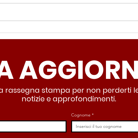
Periferie, Colucci
Ter
(Radicali Roma): “La
Colu
sicurezza si costruisce
“Ro
A AGGIOR
partendo dallo Stato che
inqu
deve garantire servizi e
lasc
dignità”
all’
stra rassegna stampa per non perderti le
notizie e approfondimenti.
Cognome
*