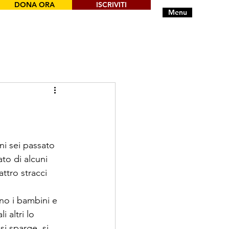
DONA ORA
ISCRIVITI
Menu
ni sei passato 
to di alcuni 
ttro stracci 
no i bambini e 
 altri lo 
i sparge, si 