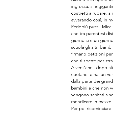
ingrossa, si ingigant
costretti a rubare, a 
avverando così, in m
Perlopiù puzzi. Mica
che tra parentesi dis
giorno sì e un giorno
scuola gli altri bambi
firmano petizioni per 
che ti sbatte per stra
A vent’anni, dopo alt
coetanei e hai un ve
dalla parte dei grand
bambini e che non vog
vengono schifati a s
mendicare in mezzo al
Per poi ricominciare 