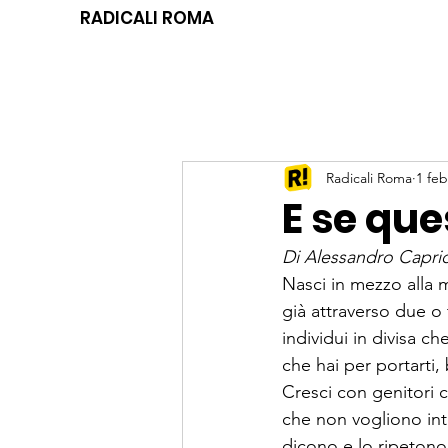
RADICALI ROMA
Radicali Roma
1 feb
E se que
Di 
Alessandro Capric
Nasci in mezzo alla m
già attraverso due o 
individui in divisa c
che hai per portarti,
Cresci con genitori 
che non vogliono integ
dicono e lo ripetono 