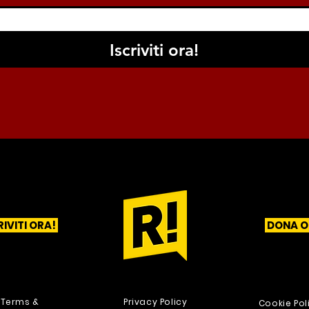
Iscriviti ora!
RIVITI ORA!
DONA O
1
2
3
Terms &
Privacy Policy
Cookie Pol