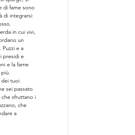
re di fame sono 
 di integrarsi: 
sso.

da in cui vivi, 
bordano un 
 Puzzi e a 
i presidi e 
oni e la fame 
più.

 dei tuoi 
e sei passato 
 che sfruttano i 
uzzano, che 
ndare a 