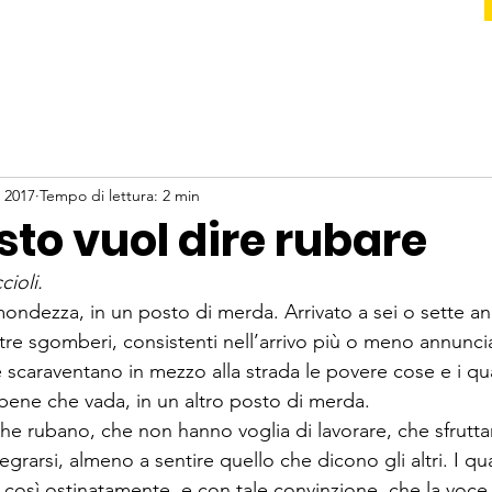
 2017
Tempo di lettura: 2 min
sto vuol dire rubare
cioli
.
ondezza, in un posto di merda. Arrivato a sei o sette an
tre sgomberi, consistenti nell’arrivo più o meno annuncia
he scaraventano in mezzo alla strada le povere cose e i qua
 bene che vada, in un altro posto di merda.

che rubano, che non hanno voglia di lavorare, che sfrutta
rarsi, almeno a sentire quello che dicono gli altri. I quali
così ostinatamente, e con tale convinzione, che la voce s