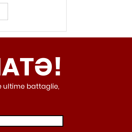
movalorizzatore,
cci (Radicali Roma):
ma oggi non ha meno
NATƏ!
inamento, lo sta
iando al caos e
abusivismo”
 ultime battaglie,