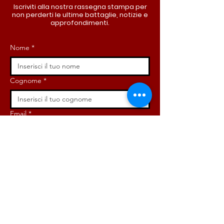
Iscriviti alla nostra rassegna stampa per
non perderti le ultime battaglie, notizie e
approfondimenti.
Nome
*
Cognome
*
Email
*
Iscriviti ora!