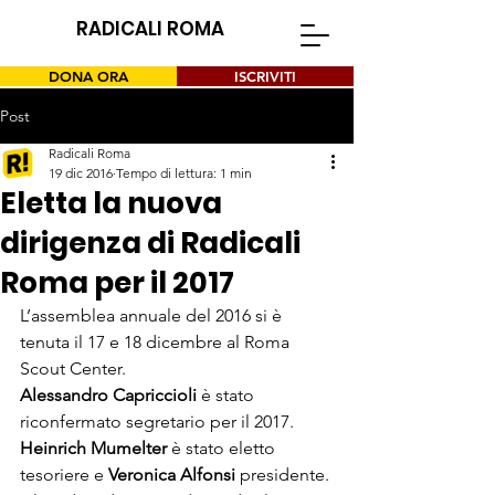
RADICALI ROMA
DONA ORA
ISCRIVITI
Post
Radicali Roma
19 dic 2016
Tempo di lettura: 1 min
Eletta la nuova
dirigenza di Radicali
Roma per il 2017
L’assemblea annuale del 2016 si è 
tenuta il 17 e 18 dicembre al Roma 
Scout Center.
Alessandro Capriccioli
 è stato 
riconfermato segretario per il 2017. 
Heinrich Mumelter
 è stato eletto 
tesoriere e 
Veronica Alfonsi
 presidente.