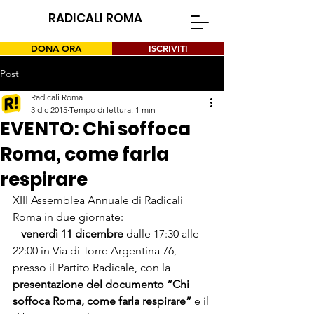
RADICALI ROMA
DONA ORA
ISCRIVITI
Post
Radicali Roma
3 dic 2015
Tempo di lettura: 1 min
EVENTO: Chi soffoca
Roma, come farla
respirare
XIII Assemblea Annuale di Radicali 
Roma in due giornate:

– 
venerdì 11 dicembre
 dalle 17:30 alle 
22:00 in Via di Torre Argentina 76, 
presso il Partito Radicale, con la 
presentazione del documento “Chi 
soffoca Roma, come farla respirare”
 e il 