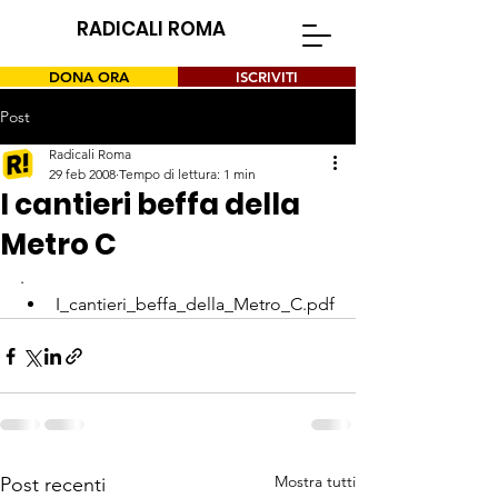
RADICALI ROMA
DONA ORA
ISCRIVITI
Post
Radicali Roma
29 feb 2008
Tempo di lettura: 1 min
I cantieri beffa della
Metro C
.
I_cantieri_beffa_della_Metro_C.pdf
Mostra tutti
Post recenti