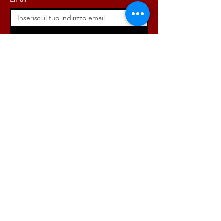
Iscriviti ora!
ISCRIVITI ORA!
DONA ORA!
Via Angelo Bargoni, 32-36,
00153, Roma (RM)
info@radicaliroma.it
1
2
3