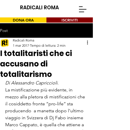
RADICALI ROMA
DONA ORA
ISCRIVITI
Post
Radicali Roma
1 mar 2017
Tempo di lettura: 2 min
I totalitaristi che ci
accusano di
totalitarismo
Di 
Alessandro Capriccioli
.
La mistificazione più evidente, in 
mezzo alla pletora di mistificazioni che 
il cosiddetto fronte “pro-life” sta 
producendo  a manetta dopo l’ultimo 
viaggio in Svizzera di Dj Fabo insieme 
Marco Cappato, è quella che attiene a 