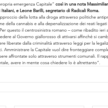
 propria emergenza Capitale” 
così in una nota Massimilian
 Italiani, e Leone Barilli, segretario di Radicali Roma. 
approccio della lotta alla droga attraverso politiche antipr
ione della cannabis e alla depenalizzazione dei reati legat
 Per questo il centrosinistra romano – come ribadito ieri a
edere al Governo giallorosso di attivarsi affinché si camb
e liberate dalla criminalità attraverso leggi per la legali
i. Amministrare la Capitale vuol dire fronteggiare compl
re affrontate solo attraverso strumenti comunali. Il rapp
le, avere in mente cosa chiedere lo è altrettanto”.