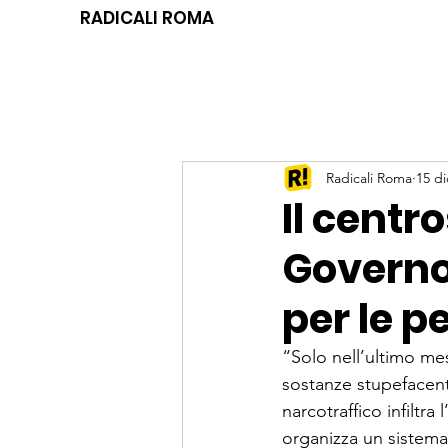
RADICALI ROMA
Radicali Roma
15 di
Il centr
Governo 
per le pe
“Solo nell’ultimo me
sostanze stupefacenti
narcotraffico infiltr
organizza un sistema d