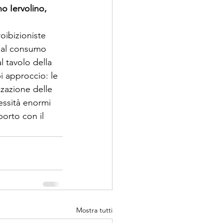
o Iervolino, 
oibizioniste 
i al consumo 
l tavolo della 
i approccio: le 
zzazione delle 
essità enormi 
orto con il 
Mostra tutti