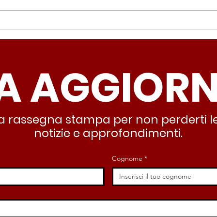
Periferie, Colucci
Ter
(Radicali Roma): “La
Colu
sicurezza si costruisce
“Ro
A AGGIOR
partendo dallo Stato che
inqu
deve garantire servizi e
lasc
dignità”
all’
stra rassegna stampa per non perderti le
notizie e approfondimenti.
Cognome
*