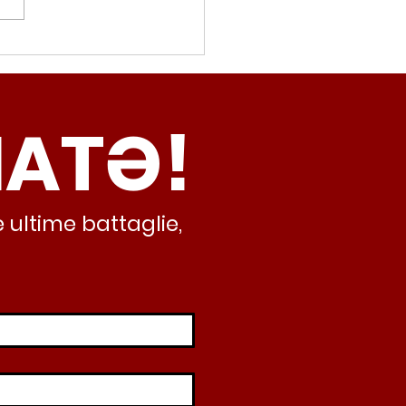
movalorizzatore,
cci (Radicali Roma):
ma oggi non ha meno
NATƏ!
inamento, lo sta
iando al caos e
abusivismo”
 ultime battaglie,