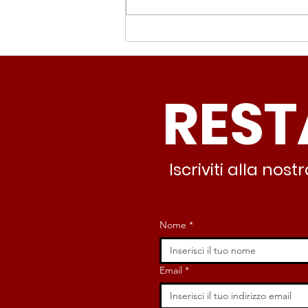
Spin Time, Colucci: “Non
solo occupazione: 400
famiglie e servizi. A 15
REST
minuti c’è CasaPound e
nessuno interviene”
Iscriviti alla no
Nome
*
Email
*