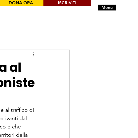
DONA ORA
ISCRIVITI
Menu
a al
oniste
al traffico di 
erivanti dal 
rco e che 
ritori della 