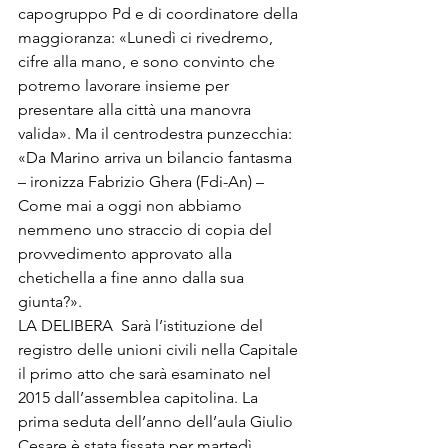
capogruppo Pd e di coordinatore della 
maggioranza: «Lunedì ci rivedremo, 
cifre alla mano, e sono convinto che 
potremo lavorare insieme per 
presentare alla città una manovra 
valida». Ma il centrodestra punzecchia: 
«Da Marino arriva un bilancio fantasma 
– ironizza Fabrizio Ghera (Fdi-An) – 
Come mai a oggi non abbiamo 
nemmeno uno straccio di copia del 
provvedimento approvato alla 
chetichella a fine anno dalla sua 
giunta?».
LA DELIBERA  Sarà l’istituzione del 
registro delle unioni civili nella Capitale 
il primo atto che sarà esaminato nel 
2015 dall’assemblea capitolina. La 
prima seduta dell’anno dell’aula Giulio 
Cesare è stata fissata per martedì 