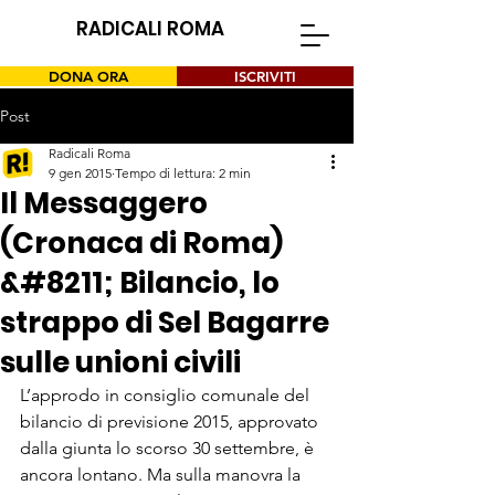
RADICALI ROMA
DONA ORA
ISCRIVITI
Post
Radicali Roma
9 gen 2015
Tempo di lettura: 2 min
Il Messaggero
(Cronaca di Roma)
&#8211; Bilancio, lo
strappo di Sel Bagarre
sulle unioni civili
L’approdo in consiglio comunale del 
bilancio di previsione 2015, approvato 
dalla giunta lo scorso 30 settembre, è 
ancora lontano. Ma sulla manovra la 