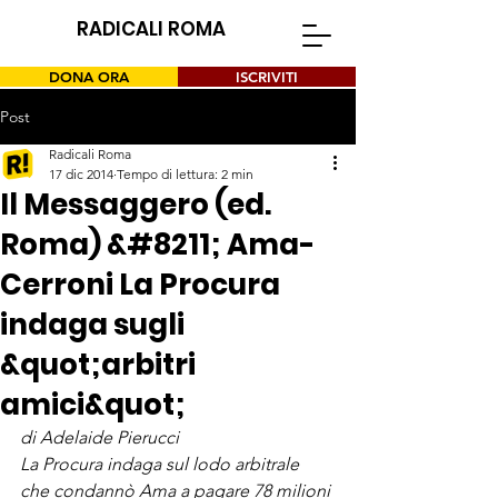
RADICALI ROMA
DONA ORA
ISCRIVITI
Post
Radicali Roma
17 dic 2014
Tempo di lettura: 2 min
Il Messaggero (ed.
Roma) &#8211; Ama-
Cerroni La Procura
indaga sugli
&quot;arbitri
amici&quot;
di Adelaide Pierucci
La Procura indaga sul lodo arbitrale 
che condannò Ama a pagare 78 milioni 