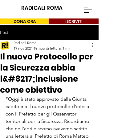
RADICALI ROMA
DONA ORA
ISCRIVITI
Post
Radicali Roma
19 nov 2021
Tempo di lettura: 1 min
Il nuovo Protocollo per
la Sicurezza abbia
l&#8217;inclusione
come obiettivo
“Oggi è stato approvato dalla Giunta 
capitolina il nuovo protocollo d’intesa 
con il Prefetto per gli Osservatori 
territoriali per la Sicurezza. Ricordiamo 
che nell’aprile scorso avevamo scritto 
una lettera al Prefetto di Roma Matteo 