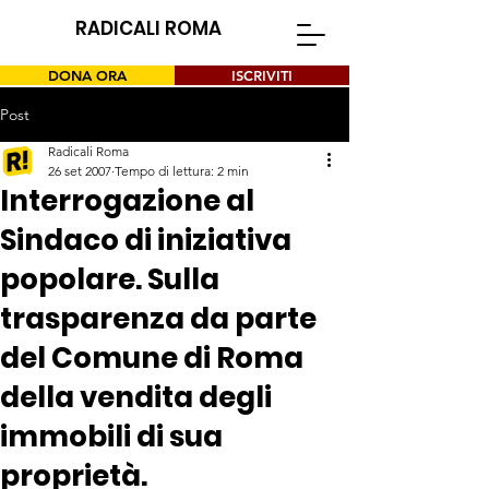
RADICALI ROMA
DONA ORA
ISCRIVITI
Post
Radicali Roma
26 set 2007
Tempo di lettura: 2 min
Interrogazione al
Sindaco di iniziativa
popolare. Sulla
trasparenza da parte
del Comune di Roma
della vendita degli
immobili di sua
proprietà.