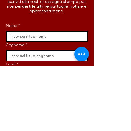
Iscriviti alla nostra rassegna stampa per
non perderti le ultime battaglie, notizie e
approfondimenti.
Nome
*
Cognome
*
Email
*
Iscriviti ora!