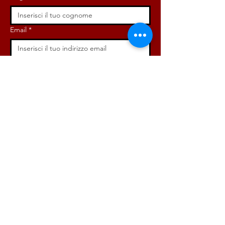
Email
*
Iscriviti ora!
ISCRIVITI ORA!
DONA ORA!
Via Angelo Bargoni, 32-36,
00153, Roma (RM)
info@radicaliroma.it