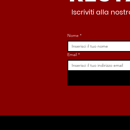
Iscriviti alla no
Nome
*
Email
*