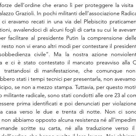
forze dell’ordine che erano lì per proteggere la visita d
lazzo Grazioli. In pochi militanti dell’associazione Radica
i, ci eravamo recati in una via del Plebiscito praticamen
ioni, avvalendoci di alcuni fogli di carta su cui le avevam
ci, per facilitare al presidente Putin la comprensione de
resto non vi erano altri modi per contestare il presiden
sobbedienza civile”. Ma la nostra azione nonviolen
e ci è stato contestato il mancato preavviso alla Q
n trattandosi di manifestazione, che comunque non 
ebbero stati i tempi tecnici per presentarla, non avevamo ri
icipo, se non a mezzo stampa. Tuttavia, per questo motivo
o militante radicale, sono stati condotti alle ore 23 al com
ere prima identificati e poi denunciati per violazione d
 casa verso le due e trenta di notte. Non ci sono s
é non abbiamo opposto alcuna resistenza né all’impedim
domande scritte su carta, né alla traduzione verso il 