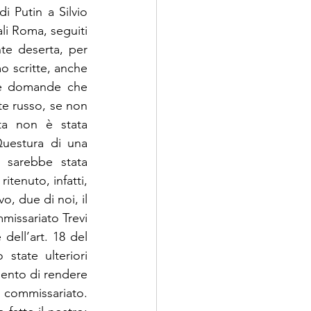
i Putin a Silvio 
li Roma, seguiti 
te deserta, per 
o scritte, anche 
lle domande che 
te russo, se non 
ta non è stata 
uestura di una 
sarebbe stata 
tenuto, infatti, 
, due di noi, il 
missariato Trevi 
ell’art. 18 del 
tate ulteriori 
ento di rendere 
commissariato. 