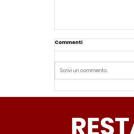
Commenti
Scrivi un commento...
Spin Time, Colucci: “Non
solo occupazione: 400
famiglie e servizi. A 15
REST
minuti c’è CasaPound e
nessuno interviene”