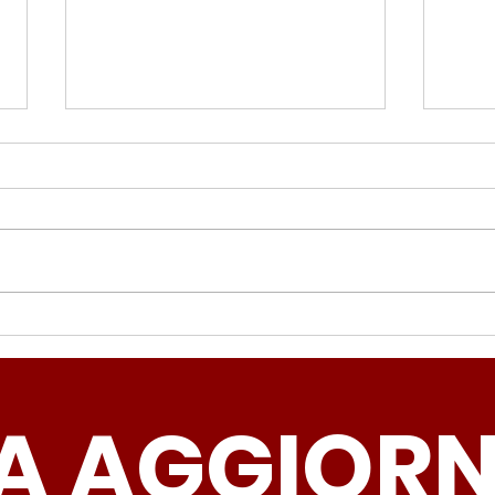
Periferie, Colucci
Ter
(Radicali Roma): “La
Colu
sicurezza si costruisce
“Ro
A AGGIOR
partendo dallo Stato che
inqu
deve garantire servizi e
lasc
dignità”
all’