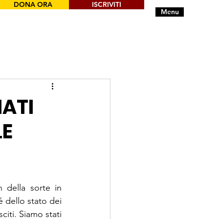
DONA ORA
ISCRIVITI
Menu
IATI
LE
della sorte in 
é dello stato dei 
iti. Siamo stati 