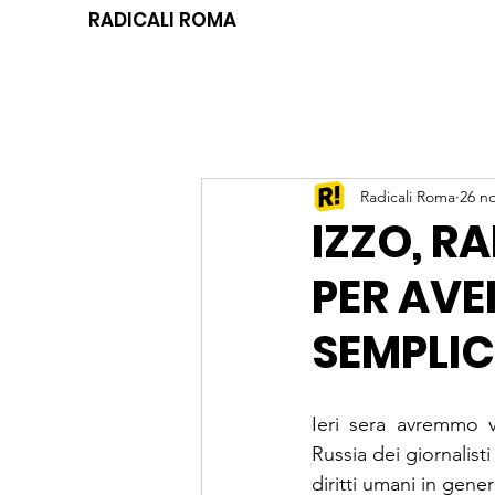
RADICALI ROMA
Radicali Roma
26 n
IZZO, R
PER AVE
SEMPLI
Ieri sera avremmo v
Russia dei giornalisti 
diritti umani in gene