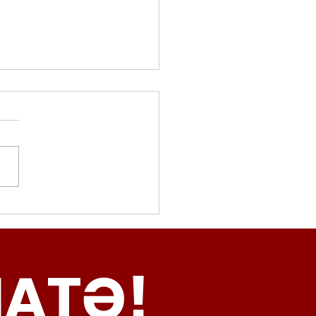
movalorizzatore,
cci (Radicali Roma):
ma oggi non ha meno
NATƏ!
inamento, lo sta
iando al caos e
abusivismo”