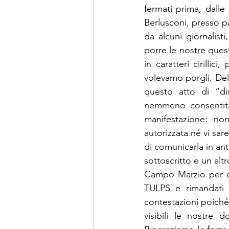
fermati prima, dalle 
Berlusconi, presso pa
da alcuni giornalist
porre le nostre quest
in caratteri cirilli
volevamo porgli. Del 
questo atto di “di
nemmeno consentita 
manifestazione: no
autorizzata né vi sar
di comunicarla in ant
sottoscritto e un altr
Campo Marzio per ess
TULPS e rimandati a
contestazioni poich
visibili le nostre 