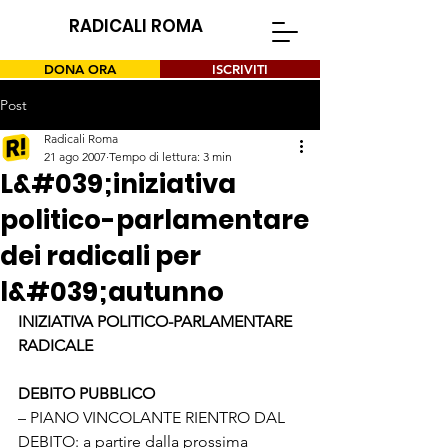
RADICALI ROMA
DONA ORA
ISCRIVITI
Post
Radicali Roma
21 ago 2007
Tempo di lettura: 3 min
L&#039;iniziativa
politico-parlamentare
dei radicali per
l&#039;autunno
INIZIATIVA POLITICO-PARLAMENTARE 
RADICALE
DEBITO PUBBLICO
– PIANO VINCOLANTE RIENTRO DAL 
DEBITO: a partire dalla prossima 