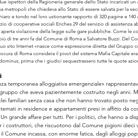
ue ispettori della Ragioneria generale dello Stato incaricati un 
na metropoli che chiedeva allo Stato di essere salvata per la sec
chiaro e tondo nel loro ustionante rapporto di 320 pagine e 140 a
io di cooperative sociali Eriches 29 del servizio di assistenza ab
n aperta violazione della legge sulle gare pubbliche. Come le 
più di tre anni fa dal Comune di Roma a Salvatore Buzzi. Del Co
suo sito Internet «nasce come espressione diretta del Gruppo c
rocura di Roma considera il pivot del sistema Mafia Capitale era
dominus, prima che i giudici sequestrassero tutte le quote azio
i
stenza temporanea alloggiativa emergenziale» rappresentav
el gruppo che aveva pazientemente costruito negli anni. M
lei familiari senza casa che non hanno trovato posto negl
emati in residence e appartamenti presi in affitto da cos
. Un grande affare per tutti. Per i politici, che hanno a di
r i costruttori, che riscuotono dal Comune pigioni dieci v
e il Comune incassa, con enorme fatica, dagli alloggi pop