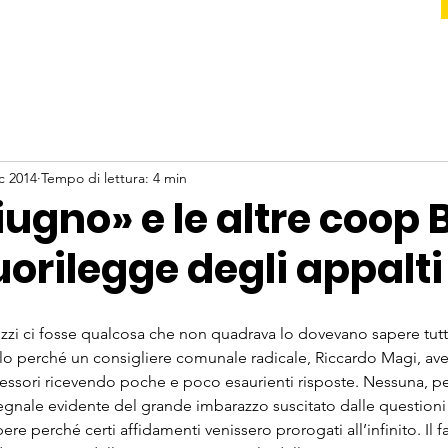
c 2014
Tempo di lettura: 4 min
iugno» e le altre coop 
fuorilegge degli appalti
uzzi ci fosse qualcosa che non quadrava lo dovevano sapere tutti
o perché un consigliere comunale radicale, Riccardo Magi, a
ssessori ricevendo poche e poco esaurienti risposte. Nessuna, p
egnale evidente del grande imbarazzo suscitato dalle questioni 
re perché certi affidamenti venissero prorogati all’infinito. Il f