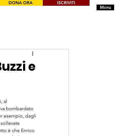
DONA ORA
ISCRIVITI
Menu
Buzzi e
, al 
veva bombardato 
er esempio, dagli 
sollevate 
atto è che Enrico 