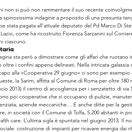
ni non si può non rammentare il suo recente coinvolgime
una spinosissima indagine a proposito di una presunta tan
be stata pagata all’attuale deputato del Pd Marco Di Ste
e Lazio, come ha ricostruito Fiorenza Sarzanini sul Corrier
oni ciascuno.
taria
pagina sta però a dimostrare come gli affari che ruotano i
oltre i confini appena delineati. Nella intricata galassia 
capo alla «Cooperativa 29 giugno» ci sono per esempio 
ueste, la Sarim, affitta al Comune di Roma per oltre 180 
ncio 2013) il centro di accoglienza per i senzatetto di via 
ono poi cooperative che si occupano di pulizie, manute
erenziata, aziende meccaniche… E anche ditte per la gesti
e, in società con il Comune di Tolfa, 5.200 abitanti in pro
lth care. L’ultima sigla è spuntata nel giugno 2013. Il n
ciale: costruzione di impianti per ricavare energia dai rifi