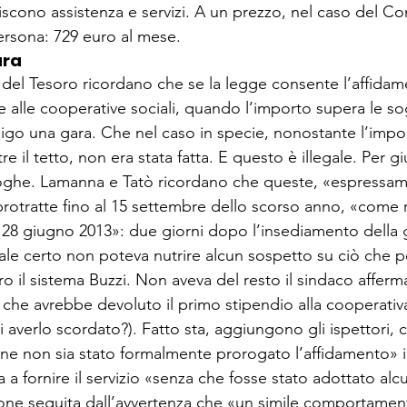
iscono assistenza e servizi. A un prezzo, nel caso del Co
persona: 729 euro al mese.
ara
i del Tesoro ricordano che se la legge consente l’affidam
e alle cooperative sociali, quando l’importo supera le sog
igo una gara. Che nel caso in specie, nonostante l’impor
 il tetto, non era stata fatta. E questo è illegale. Per giu
roghe. Lamanna e Tatò ricordano che queste, «espressam
rotratte fino al 15 settembre dello scorso anno, «come ri
 28 giugno 2013»: due giorni dopo l’insediamento della g
ale certo non poteva nutrire alcun sospetto su ciò che pe
 il sistema Buzzi. Non aveva del resto il sindaco afferma
che avrebbe devoluto il primo stipendio alla cooperativ
i averlo scordato?). Fatto sta, aggiungono gli ispettori, 
e non sia stato formalmente prorogato l’affidamento» i
 a fornire il servizio «senza che fosse stato adottato al
ione seguita dall’avvertenza che «un simile comportament