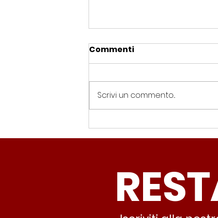
Commenti
Scrivi un commento...
Spin Time, Colucci: “Non
solo occupazione: 400
famiglie e servizi. A 15
REST
minuti c’è CasaPound e
nessuno interviene”