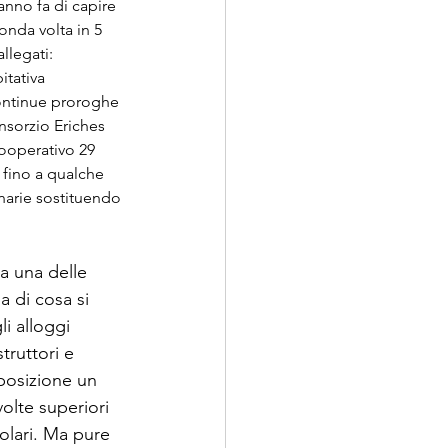
anno fa di capire 
onda volta in 5 
llegati: 
itativa 
continue proroghe 
nsorzio Eriches 
ooperativo 29 
 fino a qualche 
narie sostituendo 
a una delle 
a di cosa si 
i alloggi 
truttori e 
sposizione un 
olte superiori 
olari. Ma pure 