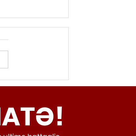
movalorizzatore,
cci (Radicali Roma):
ma oggi non ha meno
NATƏ!
inamento, lo sta
iando al caos e
abusivismo”