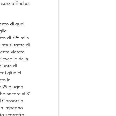
nsorzio Eriches 
ento di quei 
lie 
to di 796 mila 
nta si tratta di 
ente vietate 
levabile dalla 
iunta di 
r i giudici 
to in 
a 29 giugno 
che ancora al 31 
l Consorzio 
cun impegno 
o scorretto, 