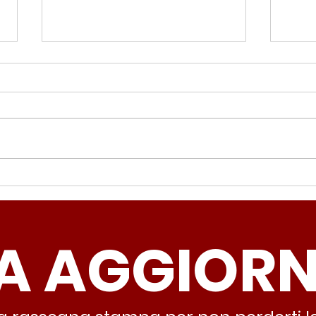
Periferie, Colucci
Ter
(Radicali Roma): “La
Colu
sicurezza si costruisce
“Ro
A AGGIOR
partendo dallo Stato che
inqu
deve garantire servizi e
lasc
dignità”
all’