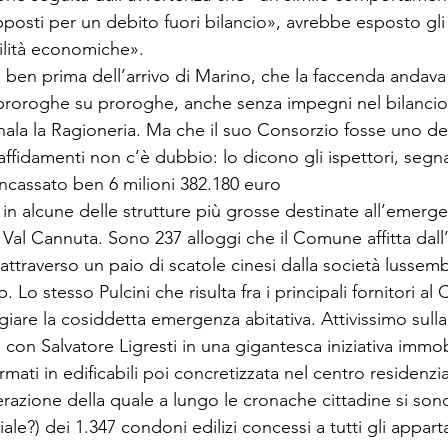
pposti per un debito fuori bilancio», avrebbe esposto gli
ilità economiche».

, ben prima dell’arrivo di Marino, che la faccenda andava
e proroghe su proroghe, anche senza impegni nel bilancio
ala la Ragioneria. Ma che il suo Consorzio fosse uno dei 
 affidamenti non c’è dubbio: lo dicono gli ispettori, seg
incassato ben 6 milioni 382.180 euro

i in alcune delle strutture più grosse destinate all’emerge
 Val Cannuta. Sono 237 alloggi che il Comune affitta dall
 attraverso un paio di scatole cinesi dalla società lusse
 Lo stesso Pulcini che risulta fra i principali fornitori al
giare la cosiddetta emergenza abitativa. Attivissimo sull
ri con Salvatore Ligresti in una gigantesca iniziativa immob
ormati in edificabili poi concretizzata nel centro residenzi
razione della quale a lungo le cronache cittadine si so
ale?) dei 1.347 condoni edilizi concessi a tutti gli appart