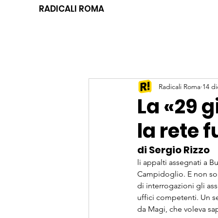
RADICALI ROMA
Radicali Roma
14 di
La «29 g
la rete 
di Sergio Rizzo
li appalti assegnati a B
Campidoglio. E non sol
di interrogazioni gli a
uffici competenti. Un s
da Magi, che voleva sape