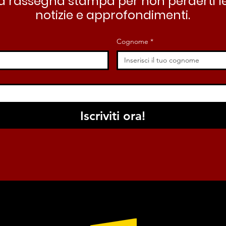
stra rassegna stampa per non perderti le
notizie e approfondimenti.
Cognome
*
Iscriviti ora!