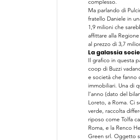
complesso.

Ma parlando di Pulci
fratello Daniele in 
1,9 milioni che sareb
affittare alla Region
al prezzo di 3,7 mili
La galassia socie
Il grafico in questa 
coop di Buzzi vadano 
e società che fanno 
immobiliari. Una di q
l’anno (dato del bila
Loreto, a Roma. Ci s
verde, raccolta diff
riposo come Tolfa car
Roma, e la Renco Hea
Green srl. Oggetto so