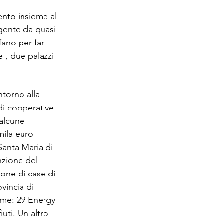
nto insieme al 
gente da quasi 
fano per far 
e , due palazzi 
ntorno alla 
di cooperative 
alcune 
mila euro 
Santa Maria di 
nzione del 
one di case di 
vincia di 
ome: 29 Energy 
uti. Un altro 