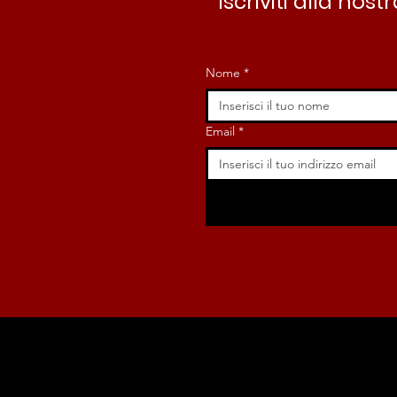
Iscriviti alla no
Nome
*
Email
*