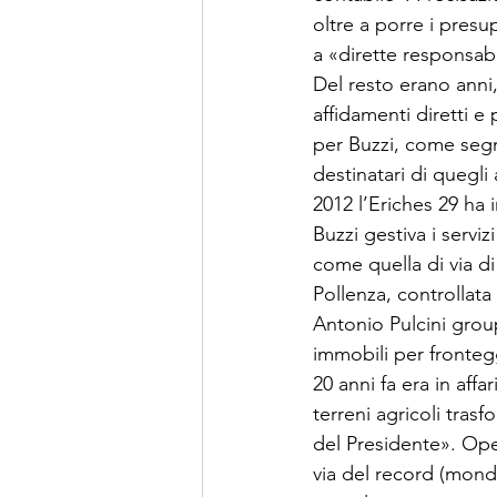
oltre a porre i presu
a «dirette responsab
Del resto erano anni
affidamenti diretti 
per Buzzi, come segn
destinatari di quegli
2012 l’Eriches 29 ha 
Buzzi gestiva i serviz
come quella di via di
Pollenza, controllata
Antonio Pulcini group.
immobili per fronteg
20 anni fa era in affa
terreni agricoli trasf
del Presidente». Ope
via del record (mondi