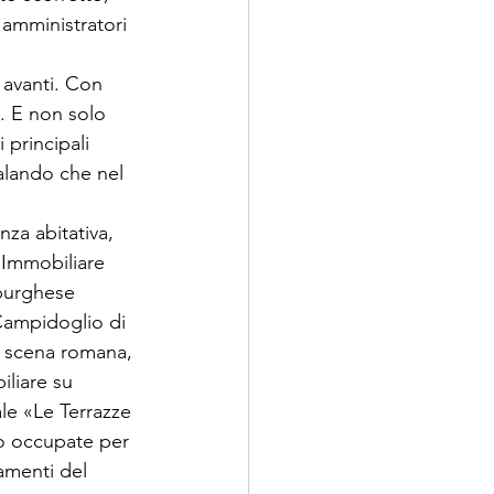
 amministratori 
 avanti. Con 
. E non solo 
principali 
nalando che nel 
nza abitativa, 
’Immobiliare 
mburghese 
 Campidoglio di 
a scena romana, 
iliare su 
ale «Le Terrazze 
no occupate per 
amenti del 