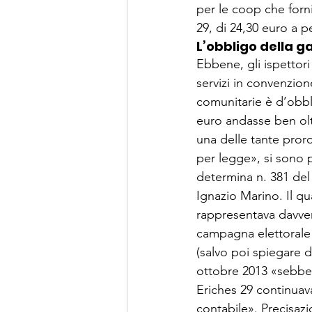
per le coop che forn
29, di 24,30 euro a 
L’obbligo della g
Ebbene, gli ispettor
servizi in convenzion
comunitarie è d’obbl
euro andasse ben oltre
una delle tante pro
per legge», si sono p
determina n. 381 del
Ignazio Marino. Il qu
rappresentava davvero
campagna elettorale 
(salvo poi spiegare d
ottobre 2013 «sebben
Eriches 29 continuava
contabile». Precisaz