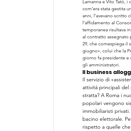
Lamanna e Vito Tatò, i d
com’era stata gestita u
anni, l’avevano scritto 
l’affidamento al Consorz
temporanea risultava i
al contratto assegnato 
29, che comespiega il 
giugno», colui che la P
giorno fa presidente e 
gli amministratori.
Il business allogg
Il servizio di «assi
attività principali d
stratta? A Roma i nuc
popolari vengono sist
immobiliaristi privati
bacino elettorale. Pe
rispetto a quelle ch