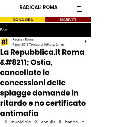
RADICALI ROMA
DONA ORA
ISCRIVITI
Post
Radicali Roma
9 nov 2013
Tempo di lettura: 2 min
La Repubblica.it Roma
&#8211; Ostia,
cancellate le
concessioni delle
spiagge domande in
ritardo e no certificato
antimafia
Il municipio X annulla il bando di 