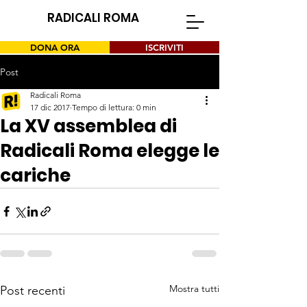
RADICALI ROMA
DONA ORA
ISCRIVITI
Post
Radicali Roma
17 dic 2017
Tempo di lettura: 0 min
La XV assemblea di
Radicali Roma elegge le
cariche
Mostra tutti
Post recenti