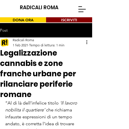
RADICALI ROMA
DONA ORA
ISCRIVITI
Post
Radicali Roma
1 feb 2021
Tempo di lettura: 1 min
Legalizzazione
cannabis e zone
franche urbane per
rilanciare periferie
romane
“Al di là dell’infelice titolo
 ‘Il lavoro 
nobilita il quartiere’
 che richiama 
infauste espressioni di un tempo 
andato, è corretta l’idea di trovare 