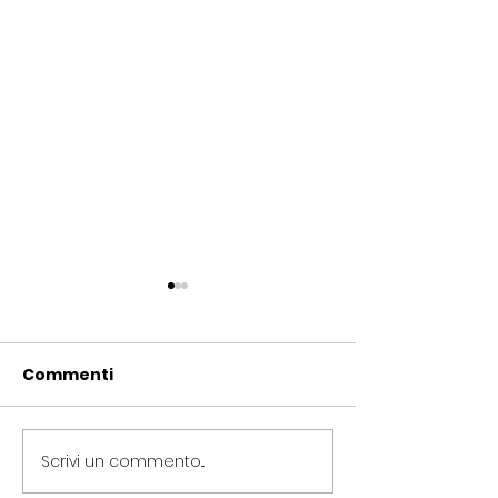
Commenti
Scrivi un commento...
Periferie, Colucci
Termovalorizz
(Radicali Roma): “La
Colucci (Radic