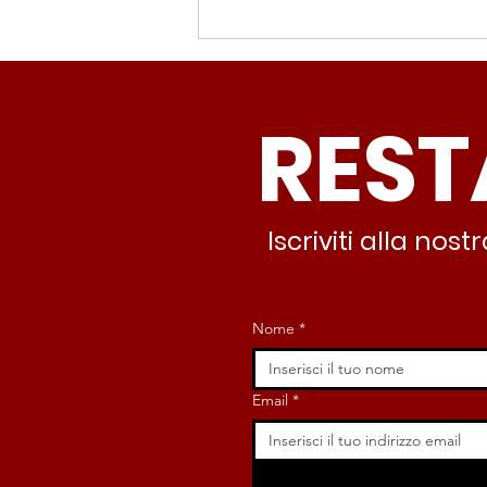
Spin Time, Colucci: “Non
solo occupazione: 400
famiglie e servizi. A 15
REST
minuti c’è CasaPound e
nessuno interviene”
Iscriviti alla no
Nome
*
Email
*