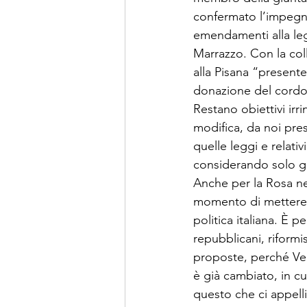
confermato l’impegno
emendamenti alla leg
Marrazzo. Con la coll
alla Pisana “presente
donazione del cordone
Restano obiettivi irri
modifica, da noi pres
quelle leggi e relativ
considerando solo gli
Anche per la Rosa nel
momento di mettere s
politica italiana. È per
repubblicani, riformis
proposte, perché Vel
è già cambiato, in cu
questo che ci appellia