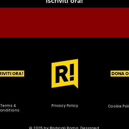
Iscriviti ora!
RIVITI ORA!
DONA O
1
2
3
Terms &
Privacy Policy
Cookie Pol
onditions
© 2025 by Radicali Roma. Designed