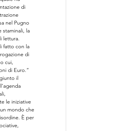
ntazione di 
trazione 
osa nel Pugno 
staminali, la 
 lettura. 
i fatto con la 
brogazione di 
o cui, 
oni di Euro.” 
iunto il 
ll’agenda 
li, 
e le iniziative 
i un mondo che 
isordine. È per 
ociative, 