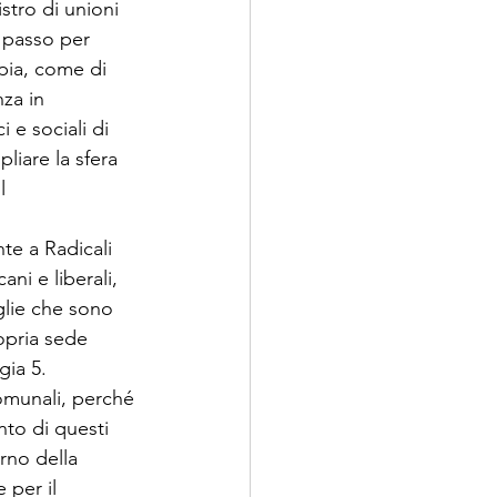
stro di unioni 
o passo per 
pia, come di 
nza in 
i e sociali di 
iare la sfera 
l 
te a Radicali 
ani e liberali, 
glie che sono 
opria sede 
gia 5. 
comunali, perché 
nto di questi 
rno della 
 per il 