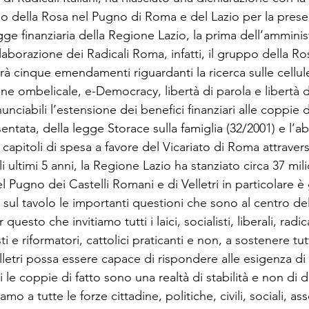
 della Rosa nel Pugno di Roma e del Lazio per la prese
ge finanziaria della Regione Lazio, la prima dell’amminis
aborazione dei Radicali Roma, infatti, il gruppo della R
rà cinque emendamenti riguardanti la ricerca sulle cellule 
 ombelicale, e-Democracy, libertà di parola e libertà di
nunciabili l’estensione dei benefici finanziari alle coppie d
entata, della legge Storace sulla famiglia (32/2001) e l’a
i capitoli di spesa a favore del Vicariato di Roma attravers
 ultimi 5 anni, la Regione Lazio ha stanziato circa 37 mili
 Pugno dei Castelli Romani e di Velletri in particolare è g
ul tavolo le importanti questioni che sono al centro de
 questo che invitiamo tutti i laici, socialisti, liberali, radica
ti e riformatori, cattolici praticanti e non, a sostenere tutt
letri possa essere capace di rispondere alle esigenza d
i le coppie di fatto sono una realtà di stabilità e non di d
mo a tutte le forze cittadine, politiche, civili, sociali, ass