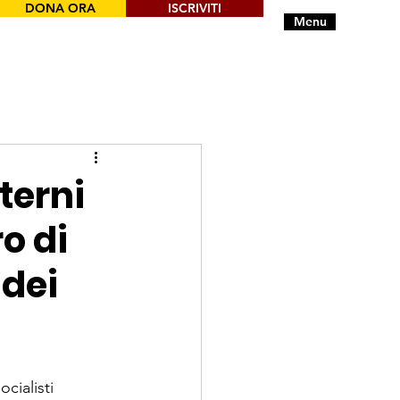
DONA ORA
ISCRIVITI
Menu
terni
ro di
 dei
cialisti 