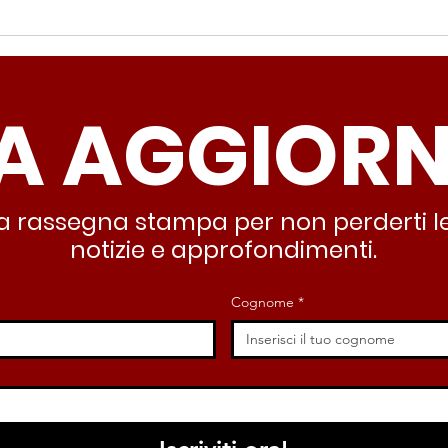
Periferie, Colucci
Ter
(Radicali Roma): “La
Colu
sicurezza si costruisce
“Ro
A AGGIOR
partendo dallo Stato che
inqu
deve garantire servizi e
lasc
dignità”
all’
stra rassegna stampa per non perderti le
notizie e approfondimenti.
Cognome
*