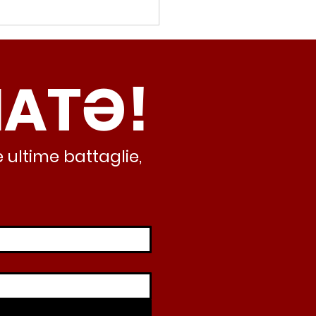
movalorizzatore,
cci (Radicali Roma):
ma oggi non ha meno
NATƏ!
inamento, lo sta
iando al caos e
abusivismo”
 ultime battaglie,