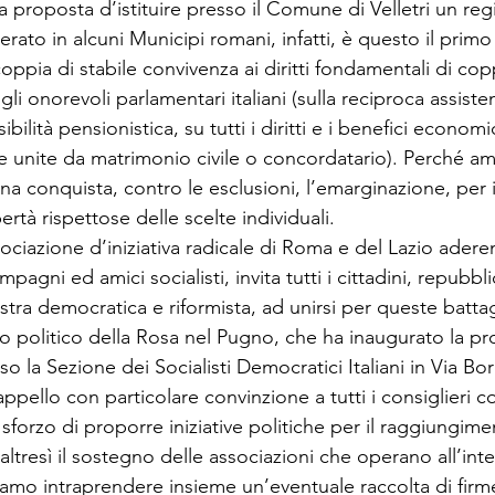
proposta d’istituire presso il Comune di Velletri un regi
berato in alcuni Municipi romani, infatti, è questo il prim
ppia di stabile convivenza ai diritti fondamentali di cop
gli onorevoli parlamentari italiani (sulla reciproca assiste
bilità pensionistica, su tutti i diritti e i benefici economic
 unite da matrimonio civile o concordatario). Perché ampl
una conquista, contro le esclusioni, l’emarginazione, per i
rtà rispettose delle scelte individuali. 
sociazione d’iniziativa radicale di Roma e del Lazio aderen
mpagni ed amici socialisti, invita tutti i cittadini, repubblic
istra democratica e riformista, ad unirsi per queste batta
to politico della Rosa nel Pugno, che ha inaugurato la pr
so la Sezione dei Socialisti Democratici Italiani in Via Bor
ppello con particolare convinzione a tutti i consiglieri 
 sforzo di proporre iniziative politiche per il raggiungime
altresì il sostegno delle associazioni che operano all’inte
amo intraprendere insieme un’eventuale raccolta di firme