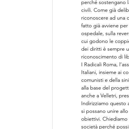
perché sostengano la 
civili. Come già deli
riconoscere ad una co
fatto già avviene per 
ospedale, sulla reversi
cui godono le coppie
dei diritti è sempre 
riconoscimento di libe
I Radicali Roma, l’as
Italiani, insieme ai co
comunisti e della sin
alla base del proget
anche a Velletri, pres
Indirizziamo questo a
si possano unire allo
obiettivi. Chiediamo 
società perché possi