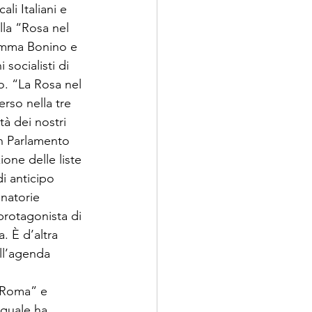
li Italiani e 
lla “Rosa nel 
Emma Bonino e 
 socialisti di 
o. “La Rosa nel 
rso nella tre 
tà dei nostri 
 in Parlamento 
one delle liste 
i anticipo 
inatorie 
protagonista di 
. È d’altra 
ll’agenda 
i Roma” e 
 quale ha 