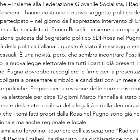
he – insieme alla Federazione Giovanile Socialista, i Radica
oscioni – hanno costituito il nuovo soggetto politico de
artecipato – nel giorno dell’apprezzato intervento di 
ma alla 
 socialista di Enrico Boselli – insieme ai compagni
gazione guidata dal Segretario politico SDI-Rosa nel Pugn
à della politica italiana”: questo è stato il messaggio eme
essuali. È una novità, però, che sembra incontrare l’ostili
 la nuova legge elettorale tra tutti i partiti già presenti
el Pugno dovrebbe raccogliere le firme per la presentazi
ligata a presentare simbolo e candidati con un mese d
rze politiche. Proprio per la revisione delle norme discrim
iva elettorale per circa 10 giorni Marco Pannella è stato 
me e della sete in difesa della legalità e della democrazia
o che i temi fatti propri dalla Rosa nel Pugno sono già ne
zionale ma anche regionale e locale. 
similiano Iervolino, tesoriere dell’associazione “Radical
i Radicali Italiani, ha rilasciato una dichiarazione con la