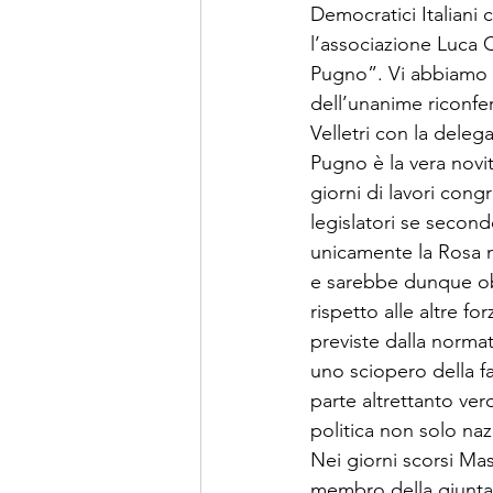
Democratici Italiani c
l’associazione Luca C
Pugno”. Vi abbiamo p
dell’unanime riconfer
Velletri con la dele
Pugno è la vera novit
giorni di lavori congr
legislatori se secondo
unicamente la Rosa n
e sarebbe dunque obb
rispetto alle altre fo
previste dalla normat
uno sciopero della fa
parte altrettanto ver
politica non solo na
Nei giorni scorsi Mas
membro della giunta d