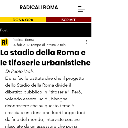
RADICALI ROMA
DONA ORA
ISCRIVITI
Post
Radicali Roma
20 feb 2017
Tempo di lettura: 3 min
Lo stadio della Roma e
le tifoserie urbanistiche
Di 
Paolo Violi
.
È una facile battuta dire che il progetto 
dello Stadio della Roma divide il 
dibattito pubblico in “tifoserie”. Però, 
volendo essere lucidi, bisogna 
riconoscere che su questo tema è 
cresciuta una tensione fuori luogo: toni 
da fine del mondo, interviste corsare 
rilasciate da un assessore che poi si 