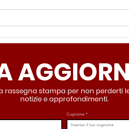
Periferie, Colucci
Ter
(Radicali Roma): “La
Colu
sicurezza si costruisce
“Ro
A AGGIOR
partendo dallo Stato che
inqu
deve garantire servizi e
lasc
dignità”
all’
stra rassegna stampa per non perderti le
notizie e approfondimenti.
Cognome
*