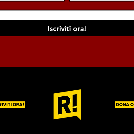
Iscriviti ora!
RIVITI ORA!
DONA O
1
2
3