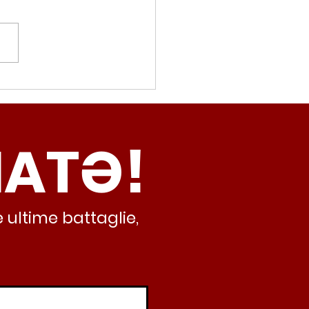
movalorizzatore,
cci (Radicali Roma):
ma oggi non ha meno
NATƏ!
inamento, lo sta
iando al caos e
abusivismo”
 ultime battaglie,