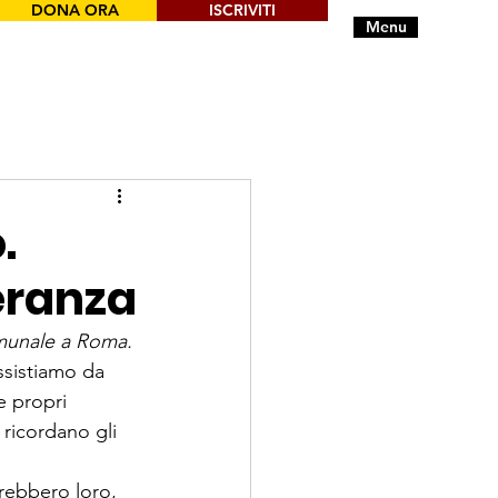
DONA ORA
ISCRIVITI
Menu
.
eranza
comunale a Roma.
ssistiamo da 
e propri 
 ricordano gli 
erebbero loro, 