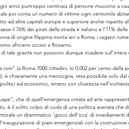
ogni anno purtroppo centinaia di persone muoiono a causa
tale poi conta un numero di vittime ogni centomila abitan
tto ad altre capitali europe e superiore anche rispetto alle
aese il 76% dei pirati della strada è italiano e l’11% delle
nna di origine filippina morta ieri a Roma, i ragazzi rumen
uomo africano ucciso a Rosarno.

 di tale gravità non possono dunque ricadere sull’intera
a rom” (a Roma 7000 cittadini, lo 0,002 per cento della 
ani), è chiaramente una menzogna, resa possibile solo da
 politici ed economici, emersi con chiarezza nell’inchiest
ruspe”, che di quell’emergenza creata ad arte rappresenta
 è il solito colpo di coda di una politica avariata che d
ttorale un drammatico ‘gioco dell’oca’ di insediamenti d
 o l’inaugurazione di piani emergenziali con la costruzione