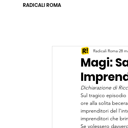
RADICALI ROMA
Radicali Roma
28 m
Magi: Sa
Imprend
Dichiarazione di Ricc
Sul tragico episodio
ore alla solita becera
imprenditori del l’int
imprenditori che brin
Se volessero davvero 