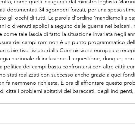
colta, come quelli inaugurati dal ministro leghista Maroni
ti documentati 34 sgomberi forzati, per una spesa stima
otto gli occhi di tutti. La parola d’ordine ‘mandiamoli a cas
liani o divenuti apolidi a seguito delle guerre nei balcani,
come tale lascia di fatto la situazione invariata negli anni
hiusura dei campi ‎rom non è un punto programmatico dell
 è un obiettivo fissato dalla Commissione europea e recepi
egia nazionale di inclusione. La questione, dunque, non 
 politica dei campi basta confrontarsi con altre città e
no stati realizzati con successo anche grazie a quei fondi 
non fa nemmeno richiesta. È ora di affrontare questo pro
i città i problemi abitativi dei baraccati, degli indigenti, a