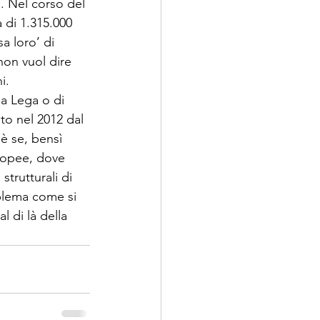
. Nel corso del 
 di 1.315.000 
a loro’ di 
 non vuol dire 
.

a Lega o di 
to nel 2012 dal 
è se, bensì 
uropee, dove 
strutturali di 
blema come si 
l di là della 