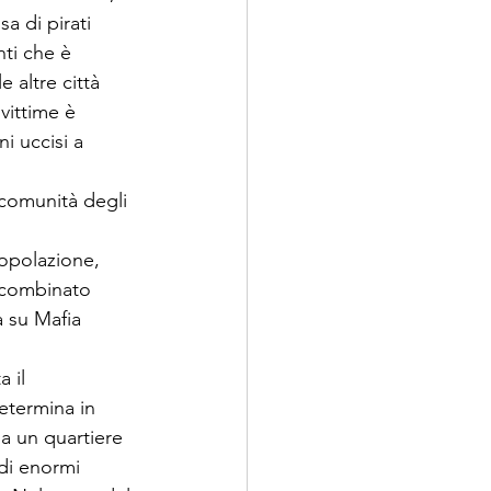
 di pirati 
ti che è 
 altre città 
 vittime è 
i uccisi a 
 comunità degli 
popolazione, 
l combinato 
a su Mafia 
 il 
etermina in 
a un quartiere 
 di enormi 