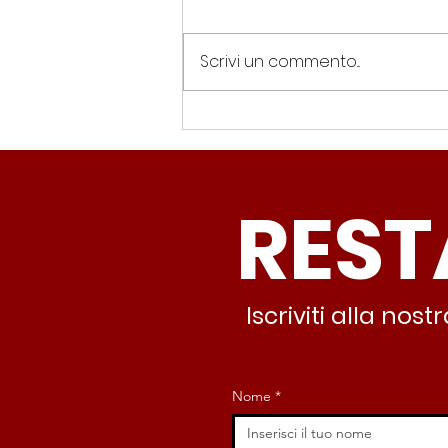
Scrivi un commento...
Spin Time, Colucci: “Non
solo occupazione: 400
famiglie e servizi. A 15
REST
minuti c’è CasaPound e
nessuno interviene”
Iscriviti alla no
Nome
*