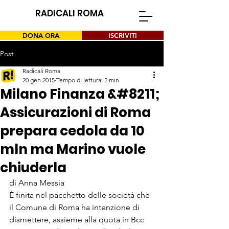
RADICALI ROMA
DONA ORA
ISCRIVITI
Post
Radicali Roma
20 gen 2015
Tempo di lettura: 2 min
Milano Finanza &#8211;
Assicurazioni di Roma
prepara cedola da 10
mln ma Marino vuole
chiuderla
di Anna Messia
È finita nel pacchetto delle società che 
il Comune di Roma ha intenzione di 
dismettere, assieme alla quota in Bcc 