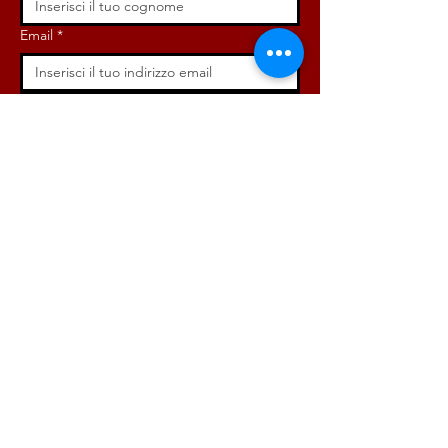
Email
*
Iscriviti ora!
ISCRIVITI ORA!
DONA ORA!
Via Angelo Bargoni, 32-36,
00153, Roma (RM)
info@radicaliroma.it