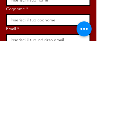
Cognome
*
Email
*
Iscriviti ora!
ISCRIVITI ORA!
DONA ORA!
Via Angelo Bargoni, 32-36,
00153, Roma (RM)