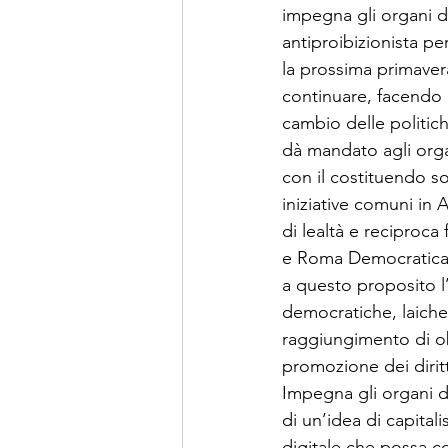
impegna gli organi di
antiproibizionista p
la prossima primaver
continuare, facendo l
cambio delle politich
dà mandato agli organ
con il costituendo s
iniziative comuni in 
di lealtà e reciproca
e Roma Democratica
a questo proposito l
democratiche, laiche, 
raggiungimento di obie
promozione dei dirit
Impegna gli organi di
di un’idea di capital
digitale che possa co