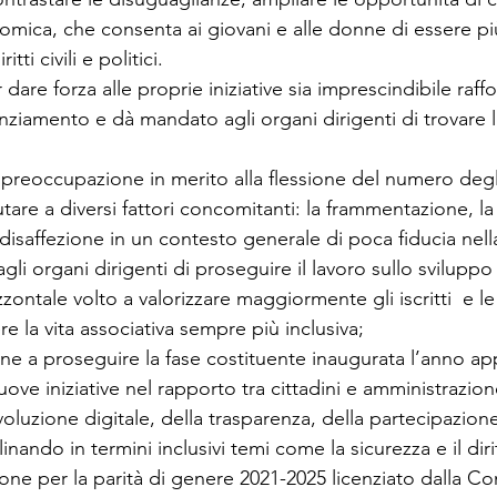
ica, che consenta ai giovani e alle donne di essere più l
tti civili e politici.
are forza alle proprie iniziative sia imprescindibile raffo
nziamento e dà mandato agli organi dirigenti di trovare l
reoccupazione in merito alla flessione del numero degli i
are a diversi fattori concomitanti: la frammentazione, la
a disaffezione in un contesto generale di poca fiducia nella
i organi dirigenti di proseguire il lavoro sullo sviluppo
zontale volto a valorizzare maggiormente gli iscritti  e le
 la vita associativa sempre più inclusiva;
ne a proseguire la fase costituente inaugurata l’anno a
nuove iniziative nel rapporto tra cittadini e amministrazio
voluzione digitale, della trasparenza, della partecipazione
nando in termini inclusivi temi come la sicurezza e il dirit
ione per la parità di genere 2021-2025 licenziato dalla C