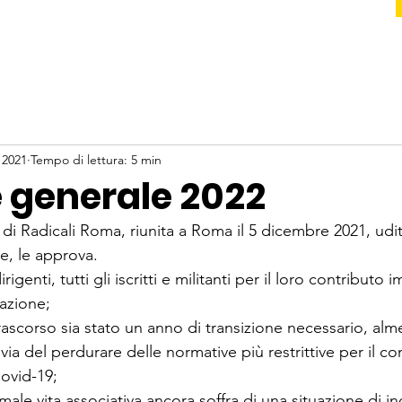
 2021
Tempo di lettura: 5 min
 generale 2022
i Radicali Roma, riunita a Roma il 5 dicembre 2021, udite
e, le approva.
rigenti, tutti gli iscritti e militanti per il loro contributo 
iazione;
ascorso sia stato un anno di transizione necessario, alme
ia del perdurare delle normative più restrittive per il con
Covid-19;
rmale vita associativa ancora soffra di una situazione di in