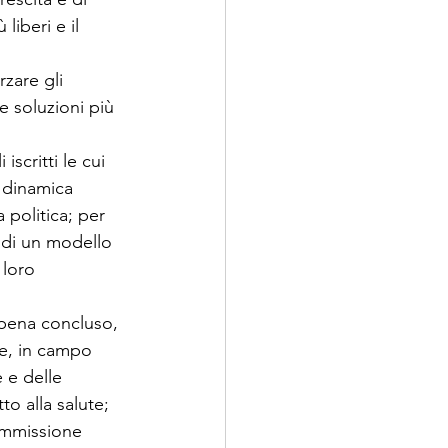
iberi e il 
rzare gli 
e soluzioni più 
scritti le cui 
 dinamica 
 politica; per 
 di un modello 
 loro 
ppena concluso, 
ne, in campo 
 e delle 
to alla salute;
ommissione 