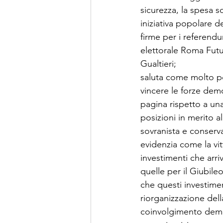
sicurezza, la spesa s
iniziativa popolare 
firme per i referendu
elettorale Roma Futur
Gualtieri;
saluta come molto pos
vincere le forze demo
pagina rispetto a un
posizioni in merito a
sovranista e conserva
evidenzia come la vit
investimenti che arriv
quelle per il Giubile
che questi investime
riorganizzazione dell
coinvolgimento democ