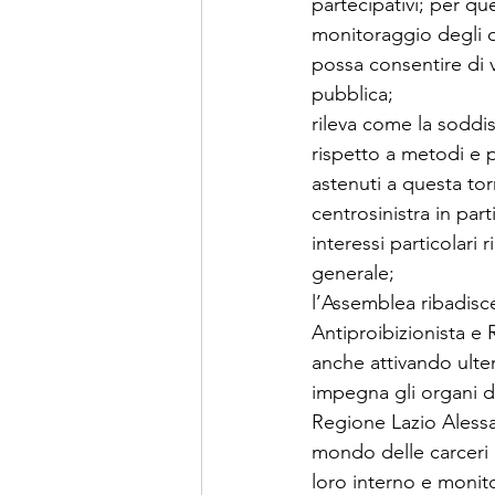
partecipativi; per qu
monitoraggio degli obi
possa consentire di 
pubblica;
rileva come la soddisf
rispetto a metodi e p
astenuti a questa tor
centrosinistra in parti
interessi particolari
generale;
l’Assemblea ribadisc
Antiproibizionista e
anche attivando ulteri
impegna gli organi di
Regione Lazio Alessand
mondo delle carceri a
loro interno e monitor