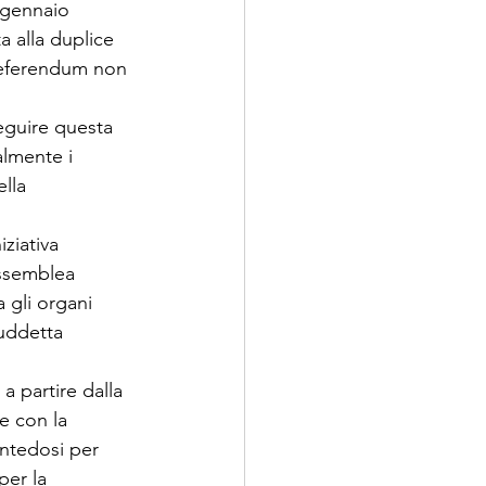
 gennaio 
 alla duplice 
 referendum non 
eguire questa 
lmente i 
lla 
ziativa 
Assemblea 
 gli organi 
suddetta 
a partire dalla 
 con la 
antedosi per 
per la 