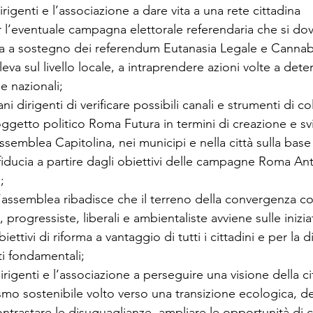
rigenti e l’associazione a dare vita a una rete cittadina 
er l’eventuale campagna elettorale referendaria che si do
a a sostegno dei referendum Eutanasia Legale e Cannabi
eva sul livello locale, a intraprendere azioni volte a deter
e nazionali;
i dirigenti di verificare possibili canali e strumenti di c
oggetto politico Roma Futura in termini di creazione e sv
Assemblea Capitolina, nei municipi e nella città sulla bas
 fiducia a partire dagli obiettivi delle campagne Roma Ant
;
’assemblea ribadisce che il terreno della convergenza co
progressiste, liberali e ambientaliste avviene sulle iniziat
ttivi di riforma a vantaggio di tutti i cittadini e per la d
ti fondamentali;
rigenti e l’associazione a perseguire una visione della ci
ismo sostenibile volto verso una transizione ecologica, d
ntrastare le disuguaglianze, ampliare le opportunità di cr