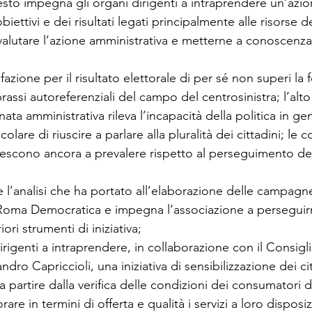
esto impegna gli organi dirigenti a intraprendere un’azio
ettivi e dei risultati legati principalmente alle risorse de
valutare l’azione amministrativa e metterne a conoscenza
azione per il risultato elettorale di per sé non superi la f
rassi autoreferenziali del campo del centrosinistra; l’alt
nata amministrativa rileva l’incapacità della politica in ge
colare di riuscire a parlare alla pluralità dei cittadini; le c
 riescono ancora a prevalere rispetto al perseguimento del
e l’analisi che ha portato all’elaborazione delle campag
 Roma Democratica e impegna l’associazione a perseguirne
ori strumenti di iniziativa;
rigenti a intraprendere, in collaborazione con il Consigli
ro Capriccioli, una iniziativa di sensibilizzazione dei citt
 partire dalla verifica delle condizioni dei consumatori d
are in termini di offerta e qualità i servizi a loro disposi