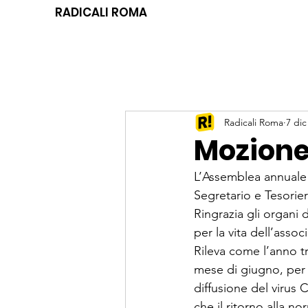
RADICALI ROMA
Radicali Roma
7 dic
Mozione
L’Assemblea annuale d
Segretario e Tesorier
Ringrazia gli organi di
per la vita dell’assoc
Rileva come l’anno tr
mese di giugno, per v
diffusione del virus 
che il ritorno alla no