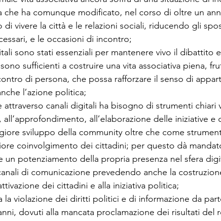
a che ha comunque modificato, nel corso di oltre un an
di vivere la città e le relazioni sociali, riducendo gli sp
ssari, e le occasioni di incontro;
tali sono stati essenziali per mantenere vivo il dibattito 
ono sufficienti a costruire una vita associativa piena, fru
incontro di persona, che possa rafforzare il senso di appa
anche l’azione politica;
attraverso canali digitali ha bisogno di strumenti chiari vo
o, all’approfondimento, all’elaborazione delle iniziative 
ggiore sviluppo della community oltre che come strumenti
ore coinvolgimento dei cittadini; per questo dà mandato
re un potenziamento della propria presenza nel sfera digi
 canali di comunicazione prevedendo anche la costruzion
ttivazione dei cittadini e alla iniziativa politica;
la violazione dei diritti politici e di informazione da par
anni, dovuti alla mancata proclamazione dei risultati del