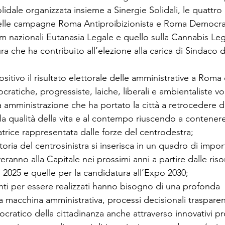
olidale organizzata insieme a Sinergie Solidali, le quattro 
delle campagne Roma Antiproibizionista e Roma Democrati
m nazionali Eutanasia Legale e quello sulla Cannabis Legale
a che ha contribuito all’elezione alla carica di Sindaco 
itivo il risultato elettorale delle amministrative a Roma 
cratiche, progressiste, laiche, liberali e ambientaliste vo
a amministrazione che ha portato la città a retrocedere 
lla qualità della vita e al contempo riuscendo a contenere
trice rappresentata dalle forze del centrodestra;
toria del centrosinistra si inserisca in un quadro di impor
eranno alla Capitale nei prossimi anni a partire dalle risor
o 2025 e quelle per la candidatura all’Expo 2030;
nti per essere realizzati hanno bisogno di una profonda 
a macchina amministrativa, processi decisionali trasparent
ratico della cittadinanza anche attraverso innovativi pr