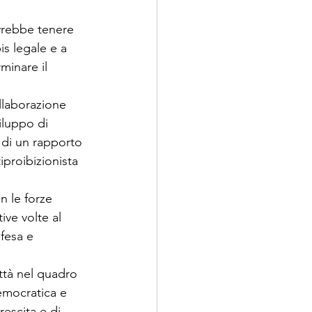
vrebbe tenere 
s legale e a 
minare il 
ollaborazione 
iluppo di 
e di un rapporto 
iproibizionista 
n le forze 
ive volte al 
ifesa e 
ttà nel quadro 
emocratica e 
escita e di 