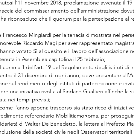
utosi l’11 novembre 2018, proclamazione avvenuta il 19
inaccia del commissariamento dell’amministrazione dovuta
 ha riconosciuto che il quorum per la partecipazione al
te Francesco Mingiardi per la tenacia dimostrata nel pers
’Onorevole Riccardo Magi per aver rappresentato magistra
 hanno votato Sì al quesito e il lavoro dell’associazione ne
tenuta in Assemblea capitolina il 25 febbraio;
l comma 1 dell’art. 19 del Regolamento degli istituti di ini
 entro il 31 dicembre di ogni anno, deve presentare all’
one sul rendimento degli istituti di partecipazione e invita
ere una iniziativa rivolta al Sindaco Gualtieri affinché la 
ata nei tempi previsti;
come l’anno appena trascorso sia stato ricco di iniziative 
cedimento referendario MobilitiamoRoma, per proseguire
idarietà di Walter De Benedetto, la lettera al Prefetto Pi
usione della società civile negli Osservatori territoriali 