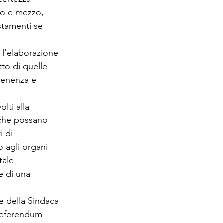
no e mezzo, 
ostamenti se 
e l’elaborazione 
tto di quelle 
rtenenza e 
lti alla 
e che possano 
 di 
 agli organi 
tale 
e di una 
te della Sindaca 
 referendum 