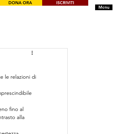
DONA ORA
ISCRIVITI
Menu
 le relazioni di 
imprescindibile 
no fino al 
trasto alla 
certezza 