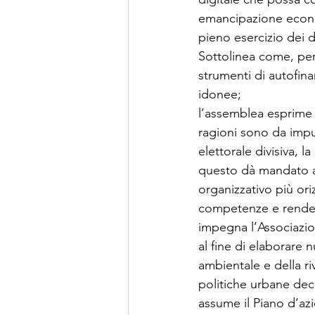
emancipazione econom
pieno esercizio dei diri
Sottolinea come, per d
strumenti di autofina
idonee;
l’assemblea esprime p
ragioni sono da imput
elettorale divisiva, l
questo dà mandato agl
organizzativo più oriz
competenze e rendere
impegna l’Associazio
al fine di elaborare 
ambientale e della ri
politiche urbane decli
assume il Piano d’az