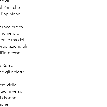
ne di 
l Pnrr, che 
 l’opinione 
eroce critica 
o numero di 
nerale ma del 
orporazioni, gli 
l’interesse 
ne Roma 
 gli obiettivi 
ere della 
adini verso il 
i droghe al 
zione;