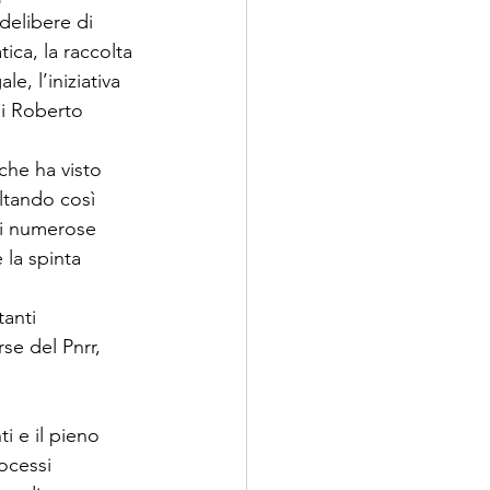
delibere di 
ca, la raccolta 
, l’iniziativa 
di Roberto 
che ha visto 
ltando così 
di numerose 
 la spinta 
tanti 
se del Pnrr, 
i e il pieno 
ocessi 