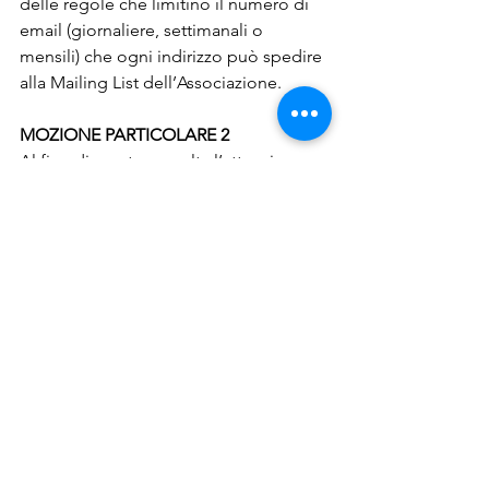
delle regole che limitino il numero di 
email (giornaliere, settimanali o 
mensili) che ogni indirizzo può spedire 
alla Mailing List dell’Associazione.
MOZIONE PARTICOLARE 2
Al fine di mantenere alta l’attenzione 
dell’Associazione sulle decisioni del 
consiglio comunale e della giunta del 
comune di RomaVisto il carattere 
locale dell’associazione,Visto 
l’interesse nell’ambito del governo del 
Comune di Roma,Vista la sintonia 
programmatica e di idee con il 
consigliere comunale della Rosa Nel 
Pugno Gianluca Quadrana,Vista la 
precedente esperienza della giunta di 
Radicali Roma,