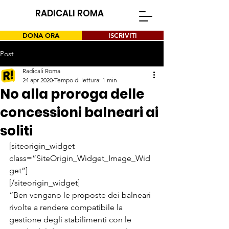
RADICALI ROMA
DONA ORA
ISCRIVITI
Post
Radicali Roma
24 apr 2020
Tempo di lettura: 1 min
No alla proroga delle
concessioni balneari ai
soliti
[siteorigin_widget 
class=”SiteOrigin_Widget_Image_Wid
get”]
[/siteorigin_widget]
“Ben vengano le proposte dei balneari 
rivolte a rendere compatibile la 
gestione degli stabilimenti con le 