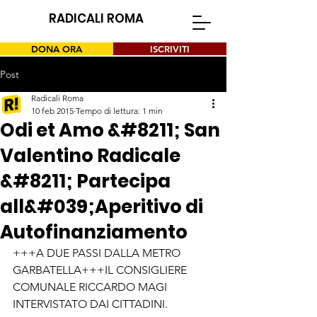
RADICALI ROMA
DONA ORA
ISCRIVITI
Post
Radicali Roma
10 feb 2015
Tempo di lettura: 1 min
Odi et Amo &#8211; San
Valentino Radicale
&#8211; Partecipa
all&#039;Aperitivo di
Autofinanziamento
+++A DUE PASSI DALLA METRO 
GARBATELLA+++IL CONSIGLIERE 
COMUNALE RICCARDO MAGI 
INTERVISTATO DAI CITTADINI. 