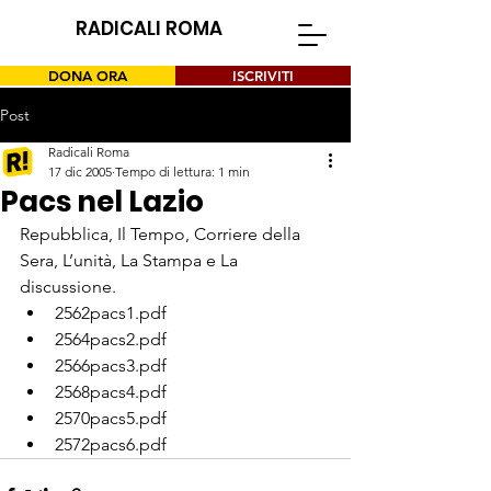
RADICALI ROMA
DONA ORA
ISCRIVITI
Post
Radicali Roma
17 dic 2005
Tempo di lettura: 1 min
Pacs nel Lazio
Repubblica, Il Tempo, Corriere della 
Sera, L’unità, La Stampa e La 
discussione.
2562pacs1.pdf
2564pacs2.pdf
2566pacs3.pdf
2568pacs4.pdf
2570pacs5.pdf
2572pacs6.pdf