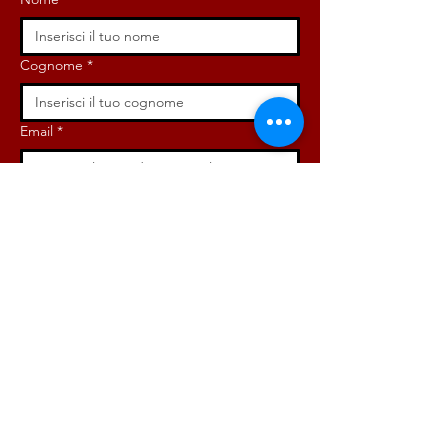
Cognome
*
Email
*
Iscriviti ora!
ISCRIVITI ORA!
DONA ORA!
Via Angelo Bargoni, 32-36,