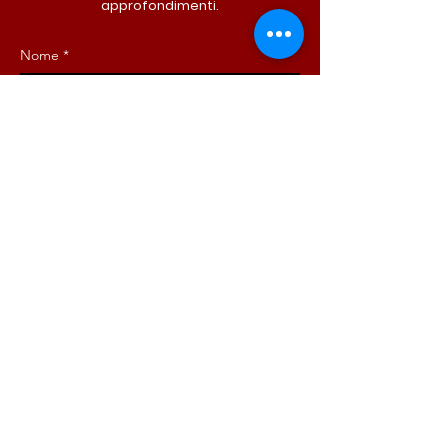
approfondimenti.
Nome
*
Cognome
*
Email
*
Iscriviti ora!
ISCRIVITI ORA!
DONA ORA!