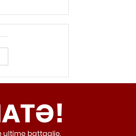
movalorizzatore,
cci (Radicali Roma):
ma oggi non ha meno
NATƏ!
inamento, lo sta
iando al caos e
abusivismo”
 ultime battaglie,