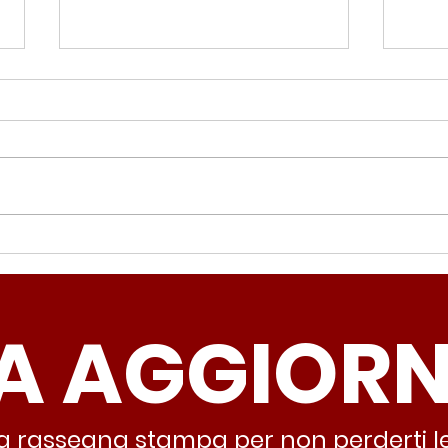
Periferie, Colucci
Ter
(Radicali Roma): “La
Colu
sicurezza si costruisce
“Ro
A AGGIOR
partendo dallo Stato che
inqu
deve garantire servizi e
lasc
dignità”
all’
stra rassegna stampa per non perderti le