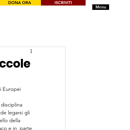
DONA ORA
ISCRIVITI
Menu
ccole
i Europei 
disciplina 
de legarsi gli 
llo della 
co e in  parte 