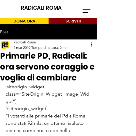
RADICALI ROMA
DONA ORA
ISCRIVITI
Post
Radicali Roma
4 mar 2019
Tempo di lettura: 2 min
Primarie PD, Radicali:
ora servono coraggio e
voglia di cambiare
[siteorigin_widget 
class=”SiteOrigin_Widget_Image_Wid
get”]
[/siteorigin_widget]
“I votanti alle primarie del Pd a Roma 
sono stati 92mila: un ottimo risultato 
per chi, come noi, crede nella 