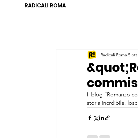
RADICALI ROMA
Radicali Roma
5 ott
&quot;
commiss
Il blog 
“Romanzo com
storia incrdibile, losc