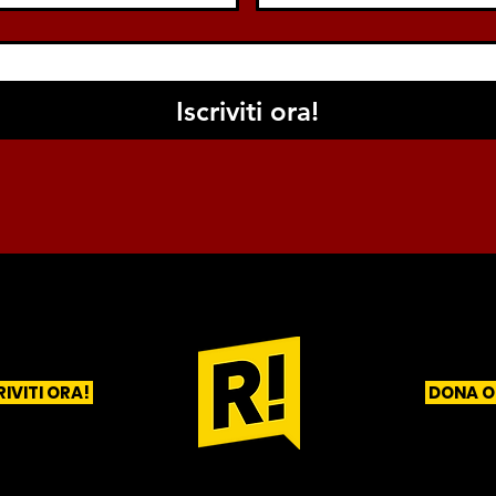
Iscriviti ora!
RIVITI ORA!
DONA O
1
2
3