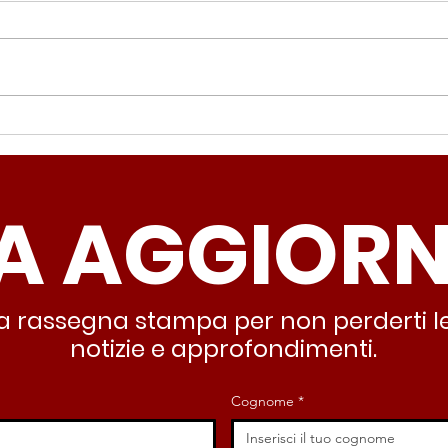
Periferie, Colucci
Ter
(Radicali Roma): “La
Colu
sicurezza si costruisce
“Ro
A AGGIOR
partendo dallo Stato che
inqu
deve garantire servizi e
lasc
dignità”
all’
stra rassegna stampa per non perderti le
notizie e approfondimenti.
Cognome
*