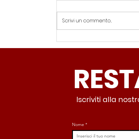
Scrivi un commento...
Spin Time, Colucci: “Non
solo occupazione: 400
famiglie e servizi. A 15
REST
minuti c’è CasaPound e
nessuno interviene”
Iscriviti alla no
Nome
*