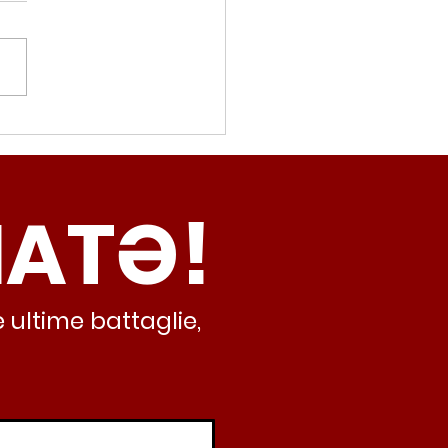
movalorizzatore,
cci (Radicali Roma):
ma oggi non ha meno
NATƏ!
inamento, lo sta
iando al caos e
abusivismo”
 ultime battaglie,